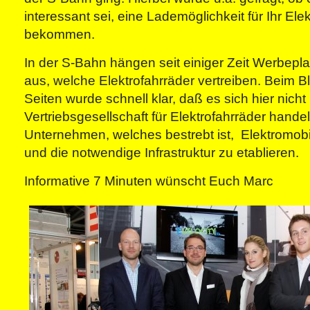
interessant sei, eine Lademöglichkeit für Ihr Elek
bekommen.
In der S-Bahn hängen seit einiger Zeit Werbepl
aus, welche Elektrofahrräder vertreiben. Beim B
Seiten wurde schnell klar, daß es sich hier nicht
Vertriebsgesellschaft für Elektrofahrräder hande
Unternehmen, welches bestrebt ist, Elektromobil
und die notwendige Infrastruktur zu etablieren.
Informative 7 Minuten wünscht Euch Marc