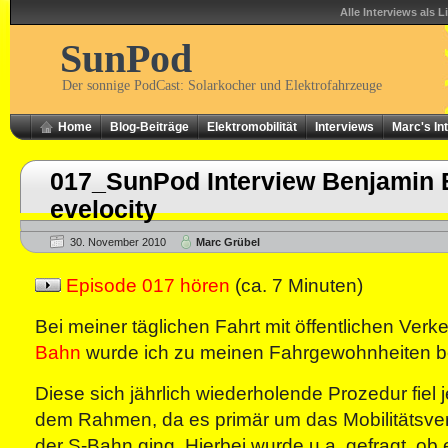
Alle Interviews als L
SunPod
Der sonnige PodCast: Solarkocher und Elektrofahrzeuge
Home
Blog-Beiträge
Elektromobilität
Interviews
Marc's In
017_SunPod Interview Benjamin 
evelocity
30. November 2010
Marc Grübel
Episode 017 hören
(ca. 7 Minuten)
Bei meiner täglichen Fahrt mit öffentlichen Verk
Bahn
wurde ich zu meinen Fahrgewohnheiten be
Diese sich jährlich wiederholende Prozedur fiel
dem Rahmen, da es primär um das Mobilitätsver
der S-Bahn ging. Hierbei wurde u.a. gefragt, ob