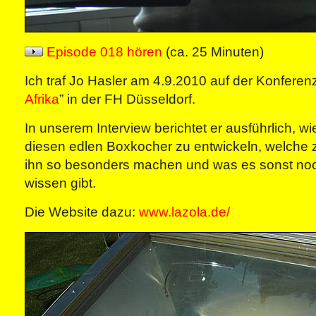
Episode 018 hören
(ca. 25 Minuten)
Ich traf Jo Hasler am 4.9.2010 auf der Konferenz
Afrika
” in der FH Düsseldorf.
In unserem Interview berichtet er ausführlich, w
diesen edlen Boxkocher zu entwickeln, welche z
ihn so besonders machen und was es sonst no
wissen gibt.
Die Website dazu:
www.lazola.de/