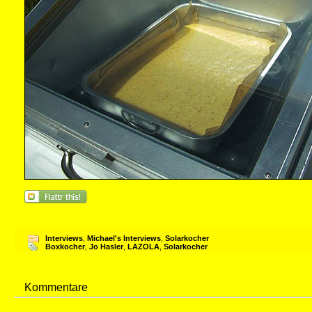
Interviews
,
Michael's Interviews
,
Solarkocher
Boxkocher
,
Jo Hasler
,
LAZOLA
,
Solarkocher
Kommentare