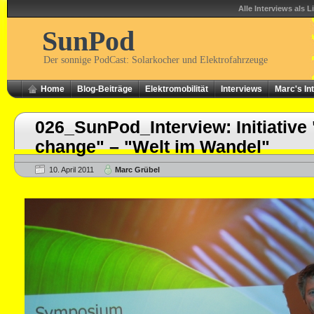
Alle Interviews als L
SunPod
Der sonnige PodCast: Solarkocher und Elektrofahrzeuge
Home
Blog-Beiträge
Elektromobilität
Interviews
Marc's In
026_SunPod_Interview: Initiative
change" – "Welt im Wandel"
10. April 2011
Marc Grübel