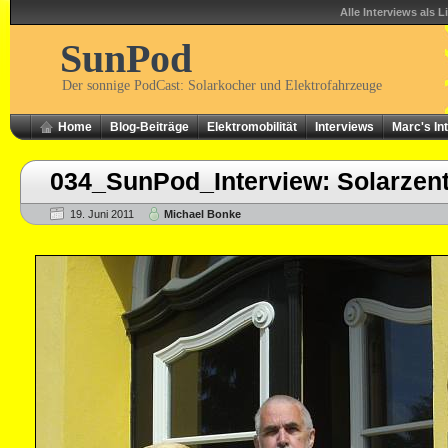
Alle Interviews als L
SunPod
Der sonnige PodCast: Solarkocher und Elektrofahrzeuge
Home
Blog-Beiträge
Elektromobilität
Interviews
Marc's In
034_SunPod_Interview: Solarze
19. Juni 2011
Michael Bonke