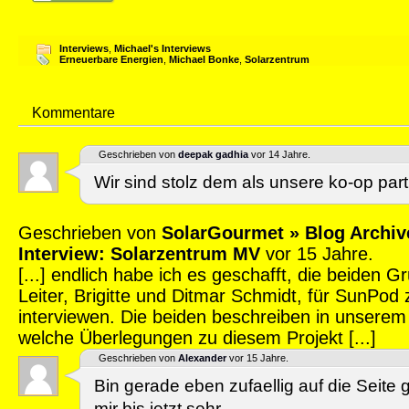
Interviews
,
Michael's Interviews
Erneuerbare Energien
,
Michael Bonke
,
Solarzentrum
Kommentare
Geschrieben von
deepak gadhia
vor 14 Jahre.
Wir sind stolz dem als unsere ko-op par
Geschrieben von
SolarGourmet » Blog Archiv
Interview: Solarzentrum MV
vor 15 Jahre.
[...] endlich habe ich es geschafft, die beiden 
Leiter, Brigitte und Ditmar Schmidt, für SunPod 
interviewen. Die beiden beschreiben in unsere
welche Überlegungen zu diesem Projekt [...]
Geschrieben von
Alexander
vor 15 Jahre.
Bin gerade eben zufaellig auf die Seite
mir bis jetzt sehr.