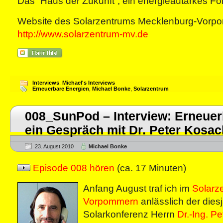
Das “Haus der Zukunft”, ein energieautarkes Fo
Website des Solarzentrums Mecklenburg-Vorp
http://www.solarzentrum-mv.de
Interviews
,
Michael's Interviews
Erneuerbare Energien
,
Michael Bonke
,
Solarzentrum
008_SunPod – Interview: Erneuer
ein Gespräch mit Dr. Peter Kosac
23. August 2010
Michael Bonke
Episode 008 hören
(ca. 17 Minuten)
Anfang August traf ich im
Solarz
Vorpommern
anlässlich der dies
Solarkonferenz Herrn
Dr.-Ing. P