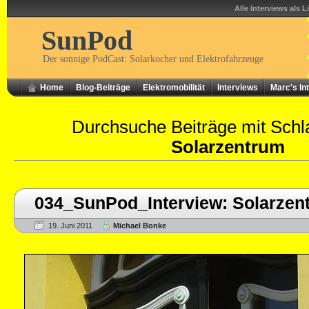
Alle Interviews als L
SunPod
Der sonnige PodCast: Solarkocher und Elektrofahrzeuge
Home
Blog-Beiträge
Elektromobilität
Interviews
Marc's In
Durchsuche Beiträge mit Schl
Solarzentrum
034_SunPod_Interview: Solarze
19. Juni 2011
Michael Bonke