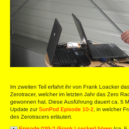
Im zweiten Teil erfahrt ihr von Frank Loacker d
Zerotracer, welcher im letzten Jahr das Zero 
gewonnen hat. Diese Ausführung dauert ca. 5 Mi
Update zur
SunPod Episode 10-2
, in welcher F
des Zerotracers erläutert.
Episode 039-2 (Frank Loacker) hören
(ca. 5