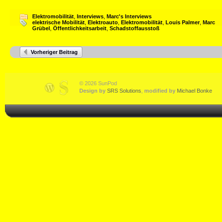
Elektromobilität
,
Interviews
,
Marc's Interviews
elektrische Mobilität
,
Elektroauto
,
Elektromobilität
,
Louis Palmer
,
Marc
Grübel
,
Öffentlichkeitsarbeit
,
Schadstoffausstoß
Vorheriger Beitrag
© 2026 SunPod
Design by
SRS Solutions
,
modified by
Michael Bonke