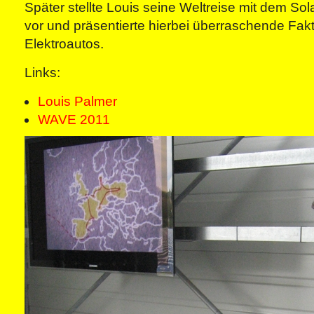
Später stellte Louis seine Weltreise mit dem Sol
vor und präsentierte hierbei überraschende Fak
Elektroautos.
Links:
Louis Palmer
WAVE 2011