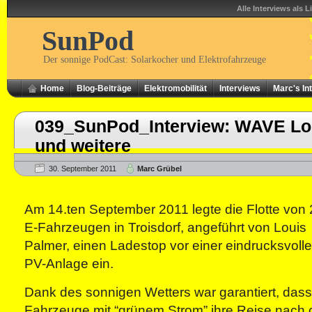
Alle Interviews als L
SunPod
Der sonnige PodCast: Solarkocher und Elektrofahrzeuge
Home
Blog-Beiträge
Elektromobilität
Interviews
Marc's In
039_SunPod_Interview: WAVE Lo
und weitere
30. September 2011
Marc Grübel
Am 14.ten September 2011 legte die Flotte von
E-Fahrzeugen in Troisdorf, angeführt von Louis
Palmer, einen Ladestop vor einer eindrucksvoll
PV-Anlage ein.
Dank des sonnigen Wetters war garantiert, dass
Fahrzeuge mit “grünem Strom” ihre Reise nach 