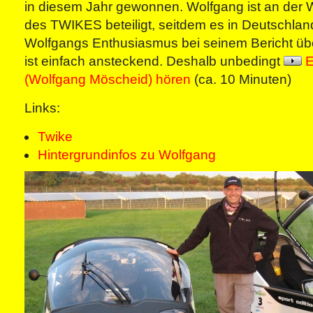
in diesem Jahr gewonnen. Wolfgang ist an der 
des TWIKES beteiligt, seitdem es in Deutschland 
Wolfgangs Enthusiasmus bei seinem Bericht 
ist einfach ansteckend. Deshalb unbedingt
E
(Wolfgang Möscheid) hören
(ca. 10 Minuten)
Links:
Twike
Hintergrundinfos zu Wolfgang