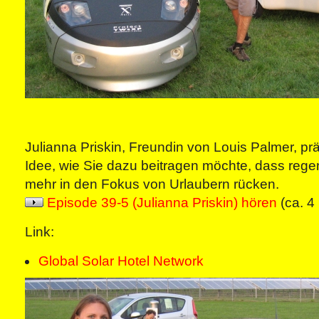
Julianna Priskin, Freundin von Louis Palmer, präs
Idee, wie Sie dazu beitragen möchte, dass rege
mehr in den Fokus von Urlaubern rücken.
Episode 39-5 (Julianna Priskin) hören
(ca. 4
Link:
Global Solar Hotel Network