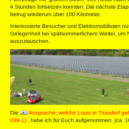
4 Stunden fortsetzen konnten. Die nächste Eta
betrug wiederum über 100 Kilometer.
Interessierte Besucher und Elektromobilisten nu
Gelegenheit bei spätsommerlichem Wetter, um 
auszutauschen.
Die
Ansprache, welche Louis in Troisdorf ge
039-1)
, habe ich für Euch aufgenommen. (ca. 1