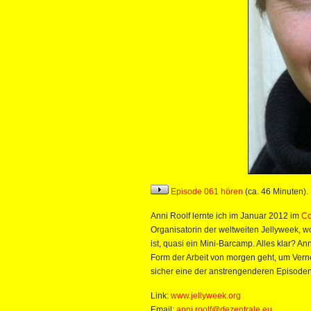
Episode 061 hören
(ca. 46 Minuten).
Anni Roolf lernte ich im Januar 2012 im
Co
Organisatorin der weltweiten Jellyweek, w
ist, quasi ein Mini-Barcamp. Alles klar? An
Form der Arbeit von morgen geht, um Verne
sicher eine der anstrengenderen Episoden, 
Link:
www.jellyweek.org
Email:
anni.roolf@dezentrale.eu