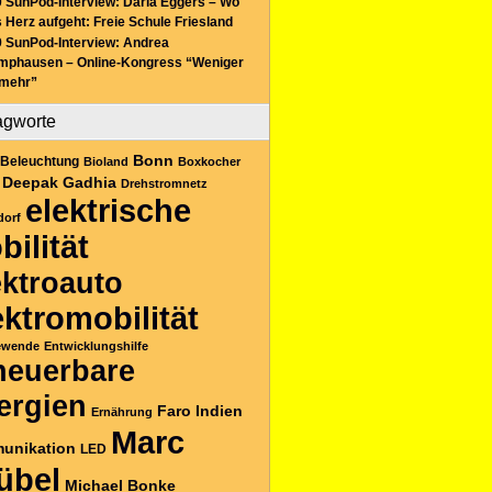
 SunPod-Interview: Daria Eggers – Wo
 Herz aufgeht: Freie Schule Friesland
 SunPod-Interview: Andrea
mphausen – Online-Kongress “Weniger
 mehr”
agworte
Bonn
Beleuchtung
Bioland
Boxkocher
Deepak Gadhia
Drehstromnetz
elektrische
dorf
bilität
ektroauto
ektromobilität
ewende
Entwicklungshilfe
neuerbare
ergien
Faro
Indien
Ernährung
Marc
unikation
LED
übel
Michael Bonke