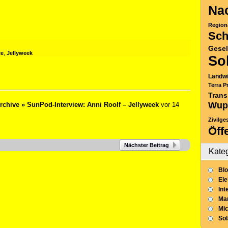
Nac
Region
Sch
Gesel
ce
,
Jellyweek
So
Landwi
Terra P
Trans
Wup
chive » SunPod-Interview: Anni Roolf – Jellyweek
vor 14
Zivilge
Öff
Nächster Beitrag
Kate
Blo
Ele
Int
Mar
Mic
So