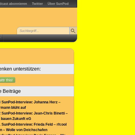
dcast abonnieren
Twitter
Über SunPod
r
nken unterstützen:
e Beiträge
 SunPod-Interview: Johanna Herz –
mann blüht auf
 SunPod-Interview: Jean-Chris Binetti –
 bauen Zukunft eG
 SunPod-Interview: Frieda Feld – rh:ool
n – Wolle von Deichschafen