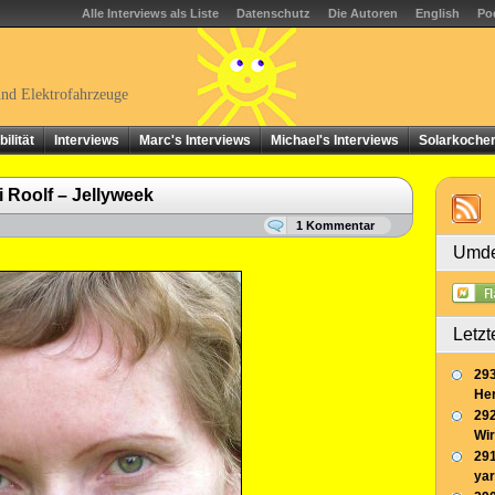
Alle Interviews als Liste
Datenschutz
Die Autoren
English
Po
und Elektrofahrzeuge
ilität
Interviews
Marc's Interviews
Michael's Interviews
Solarkoche
 Roolf – Jellyweek
1 Kommentar
Umde
Letzt
293
Her
292
Wir
291
yar