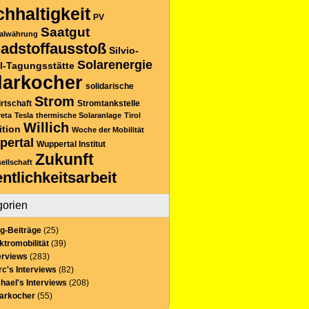
hhaltigkeit
PV
Saatgut
alwährung
adstoffausstoß
Silvio-
Solarenergie
l-Tagungsstätte
larkocher
solidarische
Strom
rtschaft
Stromtankstelle
reta
Tesla
thermische Solaranlage
Tirol
Willich
ition
Woche der Mobilität
pertal
Wuppertal Institut
Zukunft
sellschaft
entlichkeitsarbeit
gorien
g-Beiträge
(25)
ktromobilität
(39)
erviews
(283)
c's Interviews
(82)
hael's Interviews
(208)
larkocher
(55)