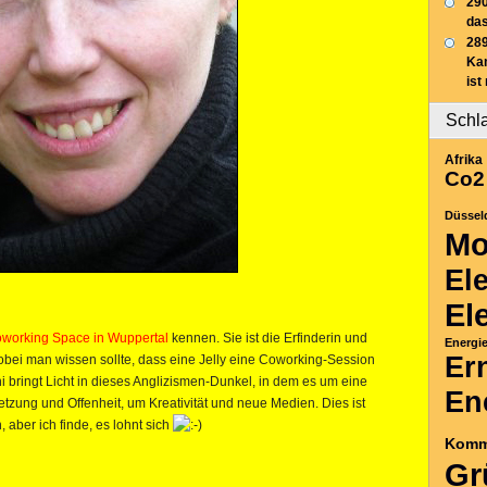
290
das
289
Ka
ist
Schl
Afrika
Co2
Düssel
Mo
El
El
working Space in Wuppertal
kennen. Sie ist die Erfinderin und
Energi
Er
obei man wissen sollte, dass eine Jelly eine Coworking-Session
ni bringt Licht in dieses Anglizismen-Dunkel, in dem es um eine
En
tzung und Offenheit, um Kreativität und neue Medien. Dies ist
aber ich finde, es lohnt sich
Komm
Gr