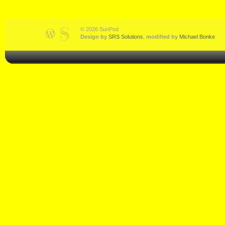
© 2026 SunPod
Design by
SRS Solutions
,
modified by
Michael Bonke