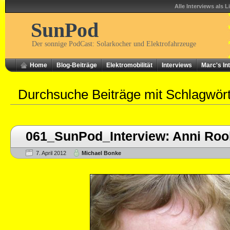
Alle Interviews als L
SunPod
Der sonnige PodCast: Solarkocher und Elektrofahrzeuge
Home
Blog-Beiträge
Elektromobilität
Interviews
Marc's In
Durchsuche Beiträge mit Schlagwör
061_SunPod_Interview: Anni Rool
7. April 2012
Michael Bonke