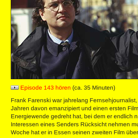
Episode 143 hören
(ca. 35 Minuten)
Frank Farenski war jahrelang Fernsehjournalist, 
Jahren davon emanzipiert und einen ersten Film
Energiewende gedreht hat, bei dem er endlich n
Interessen eines Senders Rücksicht nehmen mu
Woche hat er in Essen seinen zweiten Film übe