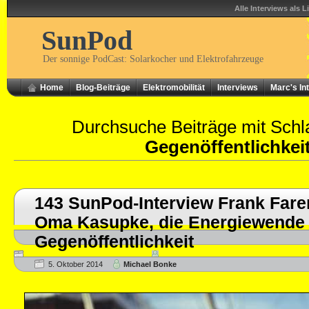
Alle Interviews als L
SunPod
Der sonnige PodCast: Solarkocher und Elektrofahrzeuge
Home
Blog-Beiträge
Elektromobilität
Interviews
Marc's In
Durchsuche Beiträge mit Schl
Gegenöffentlichkei
143 SunPod-Interview Frank Fare
Oma Kasupke, die Energiewende 
Gegenöffentlichkeit
5. Oktober 2014
Michael Bonke