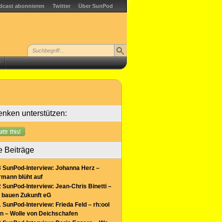
dcast abonnieren
Twitter
Über SunPod
r
nken unterstützen:
e Beiträge
 SunPod-Interview: Johanna Herz –
mann blüht auf
 SunPod-Interview: Jean-Chris Binetti –
 bauen Zukunft eG
 SunPod-Interview: Frieda Feld – rh:ool
n – Wolle von Deichschafen