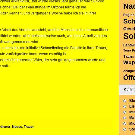
 schwer erkrankt ist, und wurde dieses Jahr genauso wie SunPod
Nac
hnet. Bei der Feierstunde im Oktober lernte ich die
 Ritter, kennen, und vergangene Woche habe ich sie in ihrer
Region
Sch
Gesel
die Arbeit des Vereins aussieht, welche Menschen als ehrenamtliche
So
bildet werden, aber beispielsweise auch, wie diese Arbeit von den
haft wahrgenommen wird.
Landwi
unterstützt die Initiative Schmetterling die Familie in ihrer Trauer,
Terra P
ute zurückgreifen kann, wenn es nötig ist.
Trans
skreis für trauernde Väter, der sehr gut angenommen wurde und
Wup
 soll.
Zivilge
Öff
Kate
Blo
Ele
Int
Mar
Mic
dienst
,
Neuss
,
Trauer
So