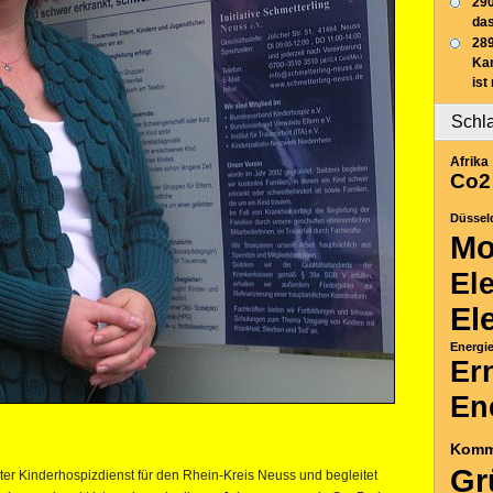
290
das
289
Ka
ist
Schl
Afrika
Co2
Düssel
Mo
El
El
Energi
Er
En
Komm
Gr
anter Kinderhospizdienst für den Rhein-Kreis Neuss und begleitet