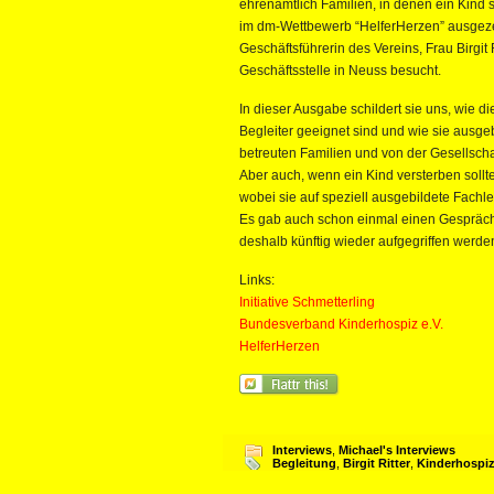
ehrenamtlich Familien, in denen ein Kind
im dm-Wettbewerb “HelferHerzen” ausgezeic
Geschäftsführerin des Vereins, Frau Birgit
Geschäftsstelle in Neuss besucht.
In dieser Ausgabe schildert sie uns, wie 
Begleiter geeignet sind und wie sie ausge
betreuten Familien und von der Gesellsc
Aber auch, wenn ein Kind versterben sollte, 
wobei sie auf speziell ausgebildete Fachle
Es gab auch schon einmal einen Gespräch
deshalb künftig wieder aufgegriffen werden
Links:
Initiative Schmetterling
Bundesverband Kinderhospiz e.V.
HelferHerzen
Interviews
,
Michael's Interviews
Begleitung
,
Birgit Ritter
,
Kinderhospiz