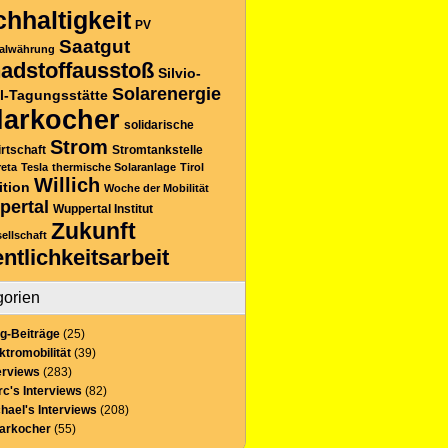
hhaltigkeit
PV
Saatgut
alwährung
adstoffausstoß
Silvio-
Solarenergie
l-Tagungsstätte
larkocher
solidarische
Strom
rtschaft
Stromtankstelle
reta
Tesla
thermische Solaranlage
Tirol
Willich
ition
Woche der Mobilität
pertal
Wuppertal Institut
Zukunft
sellschaft
entlichkeitsarbeit
gorien
g-Beiträge
(25)
ktromobilität
(39)
erviews
(283)
c's Interviews
(82)
hael's Interviews
(208)
larkocher
(55)