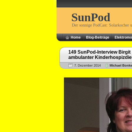
SunPod
Der sonnige PodCast: Solarkocher 
Home
Blog-Beiträge
Elektromob
149 SunPod-Interview Birgit 
ambulanter Kinderhospizdie
7. Dezember 2014
Michael Bonk