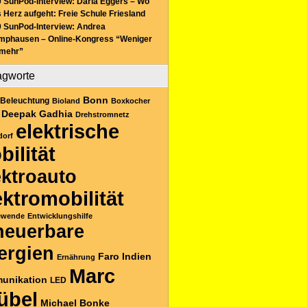
 SunPod-Interview: Daria Eggers – Wo
 Herz aufgeht: Freie Schule Friesland
 SunPod-Interview: Andrea
mphausen – Online-Kongress “Weniger
 mehr”
agworte
Bonn
Beleuchtung
Bioland
Boxkocher
Deepak Gadhia
Drehstromnetz
elektrische
dorf
bilität
ektroauto
ektromobilität
ewende
Entwicklungshilfe
neuerbare
ergien
Faro
Indien
Ernährung
Marc
unikation
LED
übel
Michael Bonke