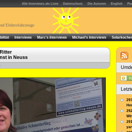
Alle Interviews als Liste
Datenschutz
Die Autoren
English
Po
und Elektrofahrzeuge
ilität
Interviews
Marc's Interviews
Michael's Interviews
Solarkoche
Ritter
nst in Neuss
e
Umde
Letzt
293
Her
292
Wir
291
yar