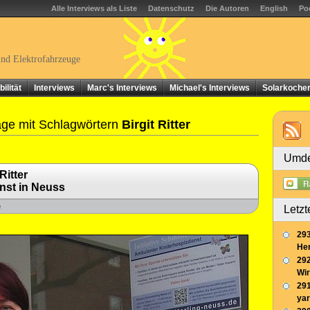
Alle Interviews als Liste
Datenschutz
Die Autoren
English
Po
und Elektrofahrzeuge
ilität
Interviews
Marc's Interviews
Michael's Interviews
Solarkoche
äge mit Schlagwörtern
Birgit Ritter
Umde
Ritter
nst in Neuss
e
Letzt
293
Her
292
Wir
291
yar