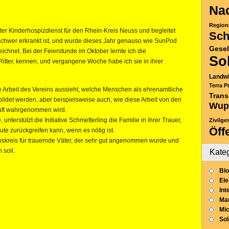
Nac
Region
anter Kinderhospizdienst für den Rhein-Kreis Neuss und begleitet
Sch
 schwer erkrankt ist, und wurde dieses Jahr genauso wie SunPod
Gesel
hnet. Bei der Feierstunde im Oktober lernte ich die
So
 Ritter, kennen, und vergangene Woche habe ich sie in ihrer
Landwi
Terra P
die Arbeit des Vereins aussieht, welche Menschen als ehrenamtliche
Trans
bildet werden, aber beispielsweise auch, wie diese Arbeit von den
Wup
haft wahrgenommen wird.
unterstützt die Initiative Schmetterling die Familie in ihrer Trauer,
Zivilge
Öff
ute zurückgreifen kann, wenn es nötig ist.
skreis für trauernde Väter, der sehr gut angenommen wurde und
 soll.
Kate
Blo
Ele
Int
Mar
Mic
So