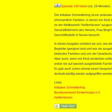
Episode 149 hören
(ca. 28 Minuten)
Die Initiative Schmetterling ist ein ambul
ehrenamtlich Familien, in denen ein Kind
im dm-Wettbewerb “HelferHerzen” ausgezeic
Geschäftsführerin des Vereins, Frau Birgit
Geschäftsstelle in Neuss besucht.
In dieser Ausgabe schildert sie uns, wie 
Begleiter geeignet sind und wie sie ausge
betreuten Familien und von der Gesellsc
Aber auch, wenn ein Kind versterben sollte, 
wobei sie auf speziell ausgebildete Fachle
Es gab auch schon einmal einen Gespräch
deshalb künftig wieder aufgegriffen werden
Links:
Initiative Schmetterling
Bundesverband Kinderhospiz e.V.
HelferHerzen