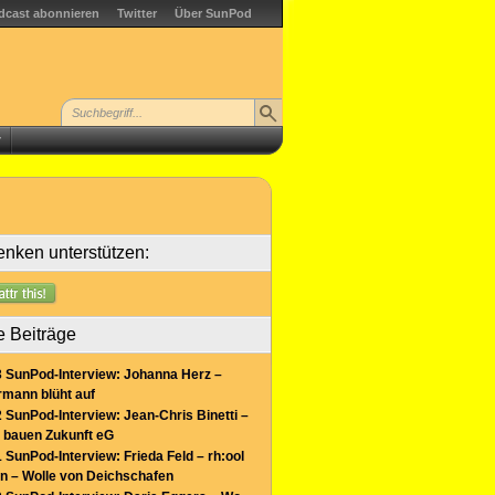
dcast abonnieren
Twitter
Über SunPod
r
nken unterstützen:
e Beiträge
 SunPod-Interview: Johanna Herz –
mann blüht auf
 SunPod-Interview: Jean-Chris Binetti –
 bauen Zukunft eG
 SunPod-Interview: Frieda Feld – rh:ool
n – Wolle von Deichschafen