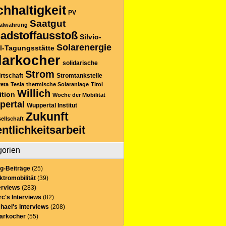
hhaltigkeit
PV
Saatgut
alwährung
adstoffausstoß
Silvio-
Solarenergie
l-Tagungsstätte
larkocher
solidarische
Strom
rtschaft
Stromtankstelle
reta
Tesla
thermische Solaranlage
Tirol
Willich
ition
Woche der Mobilität
pertal
Wuppertal Institut
Zukunft
sellschaft
entlichkeitsarbeit
gorien
g-Beiträge
(25)
ktromobilität
(39)
erviews
(283)
c's Interviews
(82)
hael's Interviews
(208)
larkocher
(55)