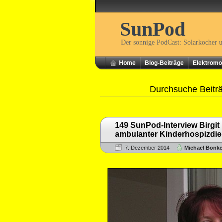
SunPod
Der sonnige PodCast: Solarkocher 
Home
Blog-Beiträge
Elektromob
Durchsuche Beitr
149 SunPod-Interview Birgit 
ambulanter Kinderhospizdie
7. Dezember 2014
Michael Bonk