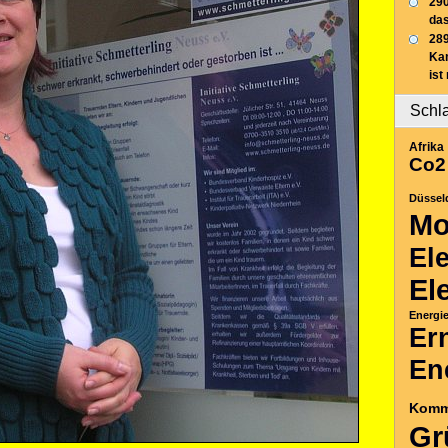
290
das
289
Ka
ist
Schl
Afrika
Co2
Düssel
Mo
El
El
Energi
Er
En
Komm
Gr