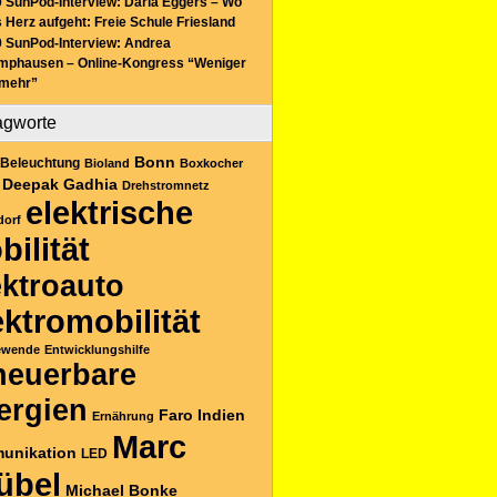
 SunPod-Interview: Daria Eggers – Wo
 Herz aufgeht: Freie Schule Friesland
 SunPod-Interview: Andrea
mphausen – Online-Kongress “Weniger
 mehr”
agworte
Bonn
Beleuchtung
Bioland
Boxkocher
Deepak Gadhia
Drehstromnetz
elektrische
dorf
bilität
ektroauto
ektromobilität
ewende
Entwicklungshilfe
neuerbare
ergien
Faro
Indien
Ernährung
Marc
unikation
LED
übel
Michael Bonke