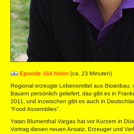
Episode 164 hören
(ca. 23 Minuten)
Regional erzeugte Lebensmittel aus Bioanbau, 
Bauern persönlich geliefert, das gibt es in Frank
2011, und inzwischen gibt es auch in Deutschl
“Food Assemblies”.
Yatan Blumenthal Vargas hat vor Kurzem in Düs
Vortrag diesen neuen Ansatz, Erzeuger und Ver