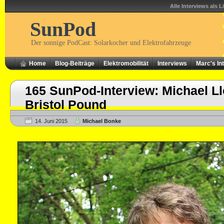
Alle Interviews als L
SunPod
Der sonnige PodCast: Solarkocher und Elektrofahrzeuge
Home
Blog-Beiträge
Elektromobilität
Interviews
Marc's In
165 SunPod-Interview: Michael L
Bristol Pound
14. Juni 2015
Michael Bonke