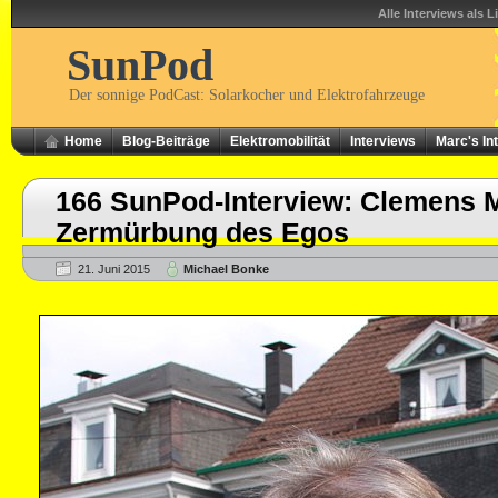
Alle Interviews als L
SunPod
Der sonnige PodCast: Solarkocher und Elektrofahrzeuge
Home
Blog-Beiträge
Elektromobilität
Interviews
Marc's In
166 SunPod-Interview: Clemens M
Zermürbung des Egos
21. Juni 2015
Michael Bonke