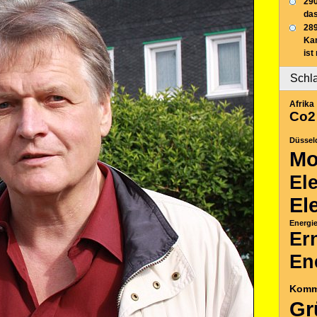
290
das
289
Ka
ist
Schl
Afrika
Co2
Düssel
Mo
El
El
Energi
Er
En
Komm
Gr