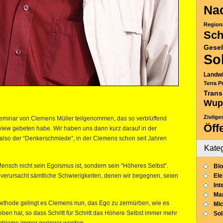
Nac
Region
Sch
Gesel
So
Landwi
Terra P
Trans
Wup
Zivilge
eminar von Clemens Müller teilgenommen, das so verblüffend
Öff
erview gebeten habe. Wir haben uns dann kurz darauf in der
also der “Denkerschmiede”, in der Clemens schon seit Jahren
Kate
ensch nicht sein Egoismus ist, sondern sein “Höheres Selbst”.
Blo
 verursacht sämtliche Schwierigkeiten, denen wir begegnen, seien
Ele
Int
Mar
ethode gelingt es Clemens nun, das Ego zu zermürben, wie es
Mic
ben hat, so dass Schritt für Schritt das Höhere Selbst immer mehr
So