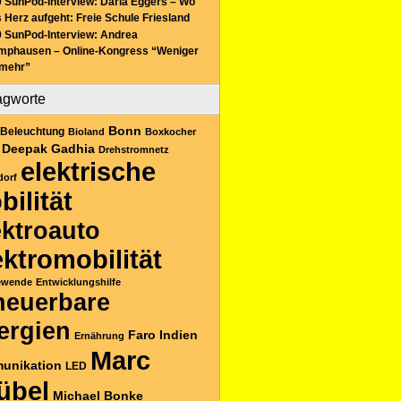
 SunPod-Interview: Daria Eggers – Wo
 Herz aufgeht: Freie Schule Friesland
 SunPod-Interview: Andrea
mphausen – Online-Kongress “Weniger
 mehr”
agworte
Bonn
Beleuchtung
Bioland
Boxkocher
Deepak Gadhia
Drehstromnetz
elektrische
dorf
bilität
ektroauto
ektromobilität
ewende
Entwicklungshilfe
neuerbare
ergien
Faro
Indien
Ernährung
Marc
unikation
LED
übel
Michael Bonke