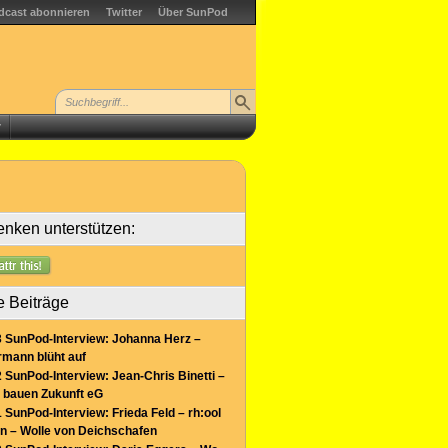
dcast abonnieren
Twitter
Über SunPod
r
nken unterstützen:
e Beiträge
 SunPod-Interview: Johanna Herz –
mann blüht auf
 SunPod-Interview: Jean-Chris Binetti –
 bauen Zukunft eG
 SunPod-Interview: Frieda Feld – rh:ool
n – Wolle von Deichschafen