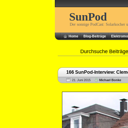
SunPod
Der sonnige PodCast: Solarkocher 
Home
Blog-Beiträge
Elektromob
Durchsuche Beiträge
166 SunPod-Interview: Clem
21. Juni 2015
Michael Bonke