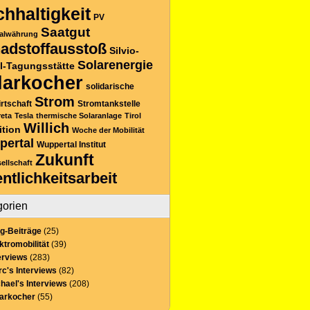
hhaltigkeit
PV
Saatgut
alwährung
adstoffausstoß
Silvio-
Solarenergie
l-Tagungsstätte
larkocher
solidarische
Strom
rtschaft
Stromtankstelle
reta
Tesla
thermische Solaranlage
Tirol
Willich
ition
Woche der Mobilität
pertal
Wuppertal Institut
Zukunft
sellschaft
entlichkeitsarbeit
gorien
g-Beiträge
(25)
ktromobilität
(39)
erviews
(283)
c's Interviews
(82)
hael's Interviews
(208)
larkocher
(55)