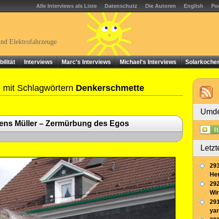
Alle Interviews als Liste
Datenschutz
Die Autoren
English
Po
und Elektrofahrzeuge
ilität
Interviews
Marc's Interviews
Michael's Interviews
Solarkoche
 mit Schlagwörtern
Denkerschmette
Umde
ens Müller – Zermürbung des Egos
Letzt
293
Her
292
Wir
291
yar