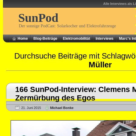
Alle Interviews als L
SunPod
Der sonnige PodCast: Solarkocher und Elektrofahrzeuge
Home
Blog-Beiträge
Elektromobilität
Interviews
Marc's In
Durchsuche Beiträge mit Schlagwö
Müller
166 SunPod-Interview: Clemens M
Zermürbung des Egos
21. Juni 2015
Michael Bonke