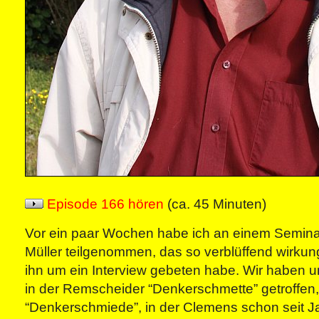
Episode 166 hören
(ca. 45 Minuten)
Vor ein paar Wochen habe ich an einem Semin
Müller teilgenommen, das so verblüffend wirkung
ihn um ein Interview gebeten habe. Wir haben u
in der Remscheider “Denkerschmette” getroffen,
“Denkerschmiede”, in der Clemens schon seit Ja