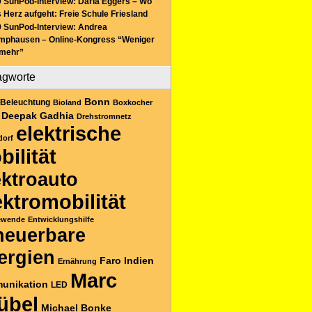
 SunPod-Interview: Daria Eggers – Wo
 Herz aufgeht: Freie Schule Friesland
 SunPod-Interview: Andrea
mphausen – Online-Kongress “Weniger
 mehr”
agworte
Bonn
Beleuchtung
Bioland
Boxkocher
Deepak Gadhia
Drehstromnetz
elektrische
dorf
bilität
ektroauto
ektromobilität
ewende
Entwicklungshilfe
neuerbare
ergien
Faro
Indien
Ernährung
Marc
unikation
LED
übel
Michael Bonke