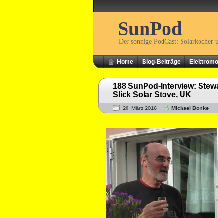
SunPod
Der sonnige PodCast: Solarkocher 
Home
Blog-Beiträge
Elektromob
188 SunPod-Interview: Stew
Slick Solar Stove, UK
20. März 2016
Michael Bonke