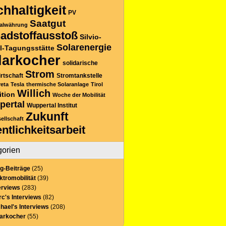
hhaltigkeit
PV
Saatgut
alwährung
adstoffausstoß
Silvio-
Solarenergie
l-Tagungsstätte
larkocher
solidarische
Strom
rtschaft
Stromtankstelle
reta
Tesla
thermische Solaranlage
Tirol
Willich
ition
Woche der Mobilität
pertal
Wuppertal Institut
Zukunft
sellschaft
entlichkeitsarbeit
gorien
g-Beiträge
(25)
ktromobilität
(39)
erviews
(283)
c's Interviews
(82)
hael's Interviews
(208)
larkocher
(55)