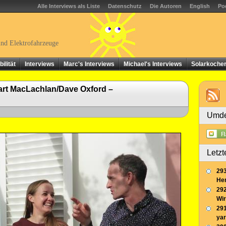
Alle Interviews als Liste
Datenschutz
Die Autoren
English
Po
und Elektrofahrzeuge
ilität
Interviews
Marc's Interviews
Michael's Interviews
Solarkoche
art MacLachlan/Dave Oxford –
Umde
Letzt
293
Her
292
Wir
291
yar