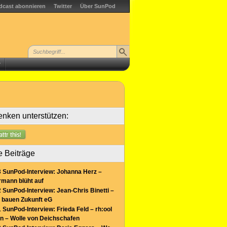
dcast abonnieren
Twitter
Über SunPod
r
nken unterstützen:
e Beiträge
 SunPod-Interview: Johanna Herz –
mann blüht auf
 SunPod-Interview: Jean-Chris Binetti –
 bauen Zukunft eG
 SunPod-Interview: Frieda Feld – rh:ool
n – Wolle von Deichschafen