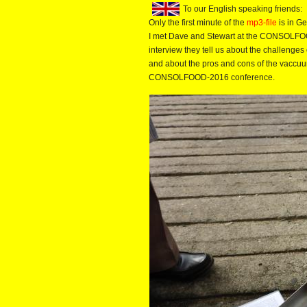
To our English speaking friends:
Only the first minute of the
mp3-file
is in Ge
I met Dave and Stewart at the CONSOLFOOD
interview they tell us about the challenges
and about the pros and cons of the vaccuu
CONSOLFOOD-2016 conference.