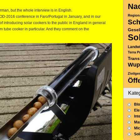
Nac
rman, but the whole interview is in English.
Region
-2016 conference in Faro/Portugal in January, and in our
Sch
 of introducing solar cookers to the public in England in general
m tube cooker in particular. And they comment on the
Gesel
So
Landwi
Terra P
Trans
Wup
Zivilge
Öff
Kate
Blo
Ele
Int
Mar
Mic
So