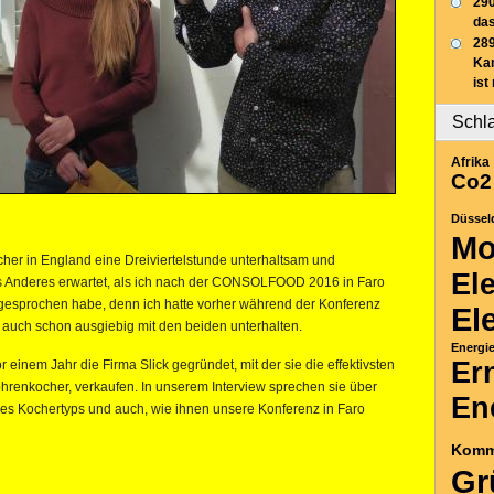
290
das
289
Ka
ist
Schl
Afrika
Co2
Düssel
Mo
er in England eine Dreiviertelstunde unterhaltsam und
El
hts Anderes erwartet, als ich nach der CONSOLFOOD 2016 in Faro
gesprochen habe, denn ich hatte vorher während der Konferenz
El
 auch schon ausgiebig mit den beiden unterhalten.
Energi
Er
einem Jahr die Firma Slick gegründet, mit der sie die effektivsten
renkocher, verkaufen. In unserem Interview sprechen sie über
En
ses Kochertyps und auch, wie ihnen unsere Konferenz in Faro
Komm
Gr