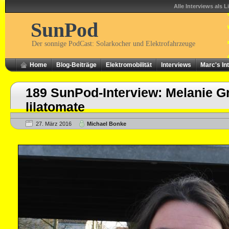
Alle Interviews als L
SunPod
Der sonnige PodCast: Solarkocher und Elektrofahrzeuge
Home
Blog-Beiträge
Elektromobilität
Interviews
Marc's In
189 SunPod-Interview: Melanie G
lilatomate
27. März 2016
Michael Bonke