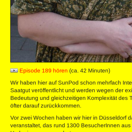
Episode 189 hören
(ca. 42 Minuten)
Wir haben hier auf SunPod schon mehrfach Int
Saatgut veröffentlicht und werden wegen der exi
Bedeutung und gleichzeitigen Komplexität des
öfter darauf zurückkommen.
Vor zwei Wochen haben wir hier in Düsseldorf d
veranstaltet, das rund 1300 BesucherInnen aus