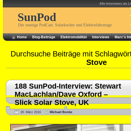
Alle Interviews als L
SunPod
Der sonnige PodCast: Solarkocher und Elektrofahrzeuge
Home
Blog-Beiträge
Elektromobilität
Interviews
Marc's In
Durchsuche Beiträge mit Schlagwör
Stove
188 SunPod-Interview: Stewart
MacLachlan/Dave Oxford –
Slick Solar Stove, UK
20. März 2016
Michael Bonke