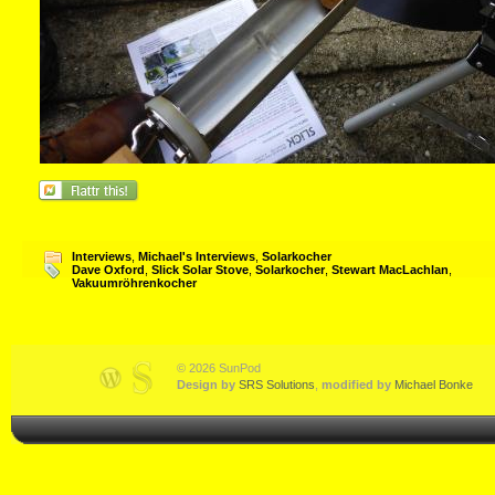
Interviews
,
Michael's Interviews
,
Solarkocher
Dave Oxford
,
Slick Solar Stove
,
Solarkocher
,
Stewart MacLachlan
,
Vakuumröhrenkocher
© 2026 SunPod
Design by
SRS Solutions
,
modified by
Michael Bonke