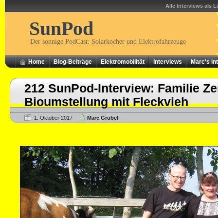
Alle Interviews als L
SunPod
Der sonnige PodCast: Solarkocher und Elektrofahrzeuge
Home
Blog-Beiträge
Elektromobilität
Interviews
Marc's In
212 SunPod-Interview: Familie Ze
Bioumstellung mit Fleckvieh
1. Oktober 2017
Marc Grübel