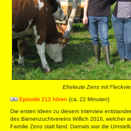
Eheleute Zens mit Fleckvi
Episode 212 hören
(ca. 22 Minuten)
Die ersten Ideen zu diesem Interview entstand
des Bienenzuchtvereins Willich 2016, welcher a
Familie Zens statt fand. Damals war die Umstell