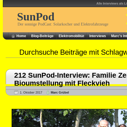
Alle Interviews als L
SunPod
Der sonnige PodCast: Solarkocher und Elektrofahrzeuge
Home
Blog-Beiträge
Elektromobilität
Interviews
Marc's In
Durchsuche Beiträge mit Schlag
212 SunPod-Interview: Familie Ze
Bioumstellung mit Fleckvieh
1. Oktober 2017
Marc Grübel