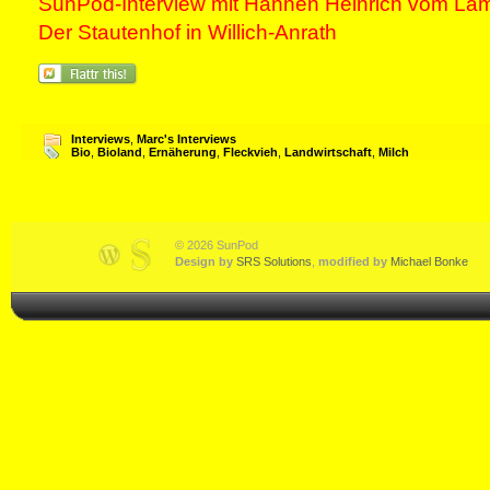
SunPod-Interview mit Hannen Heinrich vom La
Der Stautenhof in Willich-Anrath
Interviews
,
Marc's Interviews
Bio
,
Bioland
,
Ernäherung
,
Fleckvieh
,
Landwirtschaft
,
Milch
© 2026 SunPod
Design by
SRS Solutions
,
modified by
Michael Bonke