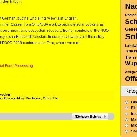
unden haben.
Nac
:
Region
in German, but the whole interview is in English.
Sch
ennifer Gasser from Ohio/USA work to promote solar cookers as
Gesel
 empowerment, and ecosystem recovery. Being members of the NGO
So
ects in Haiti and Pakistan. In our interview they tell their story
OLFOOD 2018 conference in Faro, where we met.
Landwi
Terra P
Trans
Wup
al Food Processing
Zivilge
Öff
Kate
kocher
fer Gasser
,
Mary Buchenic
,
Ohio
,
The
Blo
Ele
Int
Nächster Beitrag
Mar
Mic
So