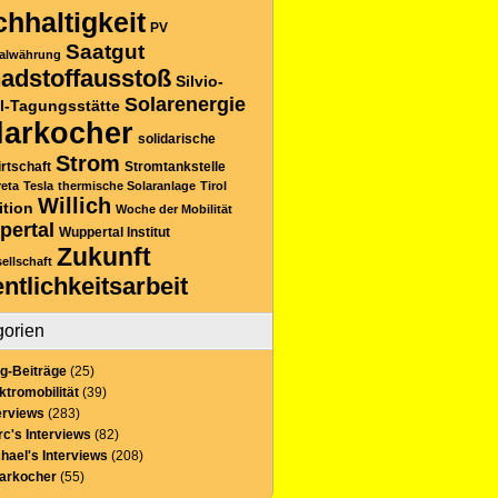
hhaltigkeit
PV
Saatgut
alwährung
adstoffausstoß
Silvio-
Solarenergie
l-Tagungsstätte
larkocher
solidarische
Strom
rtschaft
Stromtankstelle
reta
Tesla
thermische Solaranlage
Tirol
Willich
ition
Woche der Mobilität
pertal
Wuppertal Institut
Zukunft
sellschaft
entlichkeitsarbeit
gorien
g-Beiträge
(25)
ktromobilität
(39)
erviews
(283)
c's Interviews
(82)
hael's Interviews
(208)
larkocher
(55)