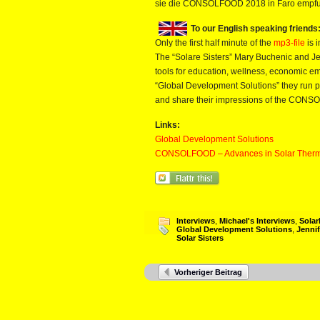
sie die CONSOLFOOD 2018 in Faro empf
To our English speaking friends
Only the first half minute of the
mp3-file
is 
The “Solare Sisters” Mary Buchenic and J
tools for education, wellness, economic
“Global Development Solutions” they run proj
and share their impressions of the CONS
Links:
Global Development Solutions
CONSOLFOOD – Advances in Solar Therm
Interviews
,
Michael's Interviews
,
Solar
Global Development Solutions
,
Jenni
Solar Sisters
Vorheriger Beitrag