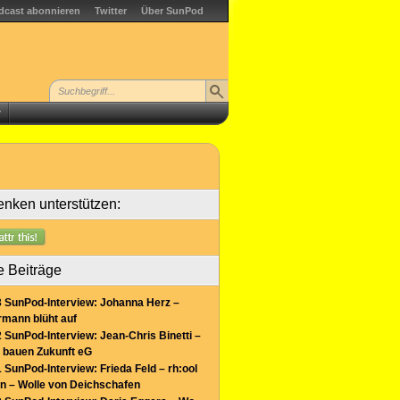
dcast abonnieren
Twitter
Über SunPod
r
nken unterstützen:
e Beiträge
 SunPod-Interview: Johanna Herz –
mann blüht auf
 SunPod-Interview: Jean-Chris Binetti –
 bauen Zukunft eG
 SunPod-Interview: Frieda Feld – rh:ool
n – Wolle von Deichschafen