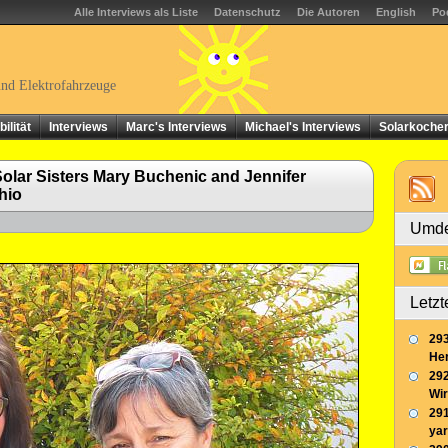
Alle Interviews als Liste
Datenschutz
Die Autoren
English
Po
und Elektrofahrzeuge
ilität
Interviews
Marc's Interviews
Michael's Interviews
Solarkoche
olar Sisters Mary Buchenic and Jennifer
hio
Umde
Letzt
293
Her
292
Wir
291
yar