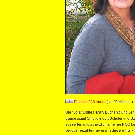
Episode 218 hören
(ca. 20 Minuten)
Die “Solar Sisters” Mary Buchenic und Je
Bundesstaat Ohio, die dort Schüler und S
ausstatten und zusätzlich an einer NGO bete
Darüber erzählen sie uns in diesem Inte