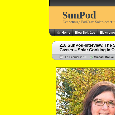
SunPod
Der sonnige PodCast: Solarkocher 
Home
Blog-Beiträge
Elektromob
218 SunPod-Interview: The S
Gasser – Solar Cooking in O
17. Februar 2018
Michael Bonke