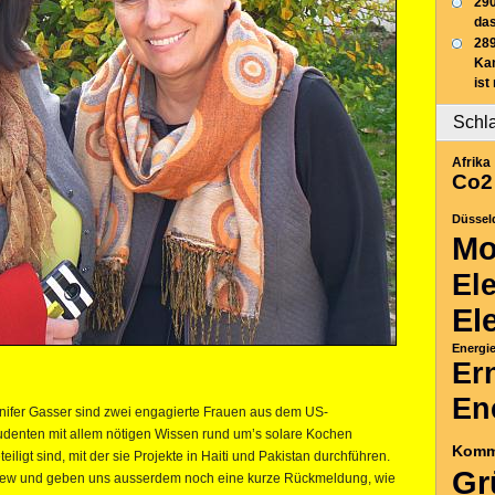
290
das
289
Ka
ist
Schl
Afrika
Co2
Düssel
Mo
El
El
Energi
Er
En
nnifer Gasser sind zwei engagierte Frauen aus dem US-
tudenten mit allem nötigen Wissen rund um’s solare Kochen
Komm
iligt sind, mit der sie Projekte in Haiti und Pakistan durchführen.
Gr
rview und geben uns ausserdem noch eine kurze Rückmeldung, wie