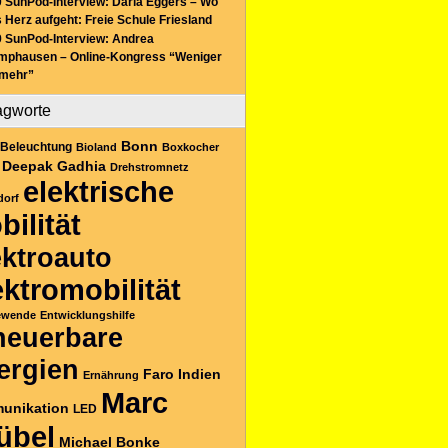
 SunPod-Interview: Daria Eggers – Wo
 Herz aufgeht: Freie Schule Friesland
 SunPod-Interview: Andrea
mphausen – Online-Kongress “Weniger
 mehr”
agworte
Bonn
Beleuchtung
Bioland
Boxkocher
Deepak Gadhia
Drehstromnetz
elektrische
dorf
bilität
ektroauto
ektromobilität
ewende
Entwicklungshilfe
neuerbare
ergien
Faro
Indien
Ernährung
Marc
unikation
LED
übel
Michael Bonke