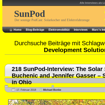
Alle Interviews als L
SunPod
Der sonnige PodCast: Solarkocher und Elektrofahrzeuge
Home
Blog-Beiträge
Elektromobilität
Interviews
Marc's In
Durchsuche Beiträge mit Schlagw
Development Solutio
218 SunPod-Interview: The Solar 
Buchenic and Jennifer Gasser – 
in Ohio
17. Februar 2018
Michael Bonke