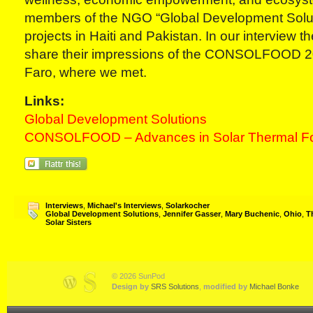
members of the NGO “Global Development Solut
projects in Haiti and Pakistan. In our interview the
share their impressions of the CONSOLFOOD 2
Faro, where we met.
Links:
Global Development Solutions
CONSOLFOOD – Advances in Solar Thermal Fo
Interviews
,
Michael's Interviews
,
Solarkocher
Global Development Solutions
,
Jennifer Gasser
,
Mary Buchenic
,
Ohio
,
T
Solar Sisters
© 2026 SunPod
Design by
SRS Solutions
,
modified by
Michael Bonke