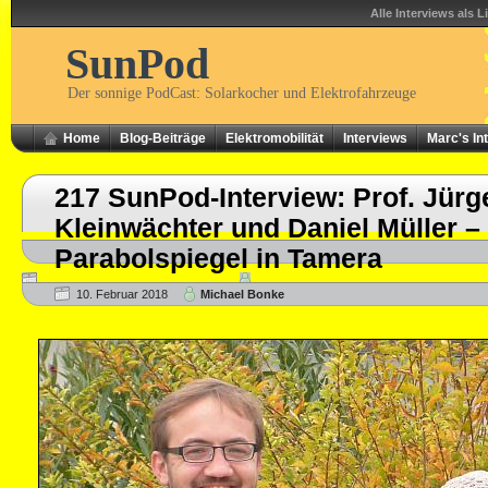
Alle Interviews als L
SunPod
Der sonnige PodCast: Solarkocher und Elektrofahrzeuge
Home
Blog-Beiträge
Elektromobilität
Interviews
Marc's In
217 SunPod-Interview: Prof. Jürg
Kleinwächter und Daniel Müller – 
Parabolspiegel in Tamera
10. Februar 2018
Michael Bonke