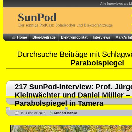
Alle Interviews als L
SunPod
Der sonnige PodCast: Solarkocher und Elektrofahrzeuge
Home
Blog-Beiträge
Elektromobilität
Interviews
Marc's In
Durchsuche Beiträge mit Schlagw
Parabolspiegel
217 SunPod-Interview: Prof. Jürg
Kleinwächter und Daniel Müller – 
Parabolspiegel in Tamera
10. Februar 2018
Michael Bonke