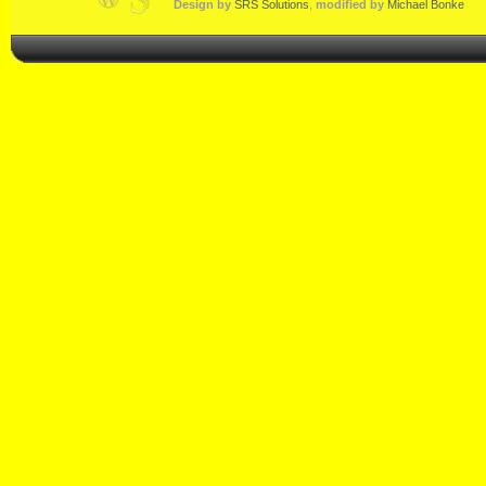
Design by
SRS Solutions
,
modified by
Michael Bonke