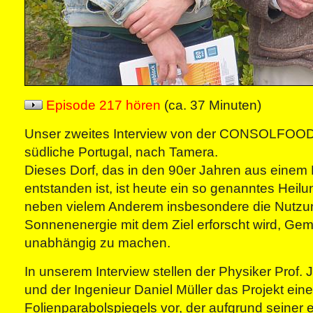
Episode 217 hören
(ca. 37 Minuten)
Unser zweites Interview von der CONSOLFOOD 
südliche Portugal, nach Tamera.
Dieses Dorf, das in den 90er Jahren aus einem 
entstanden ist, ist heute ein so genanntes Heil
neben vielem Anderem insbesondere die Nutzu
Sonnenenergie mit dem Ziel erforscht wird, Ge
unabhängig zu machen.
In unserem Interview stellen der Physiker Prof.
und der Ingenieur Daniel Müller das Projekt ein
Folienparabolspiegels vor, der aufgrund seiner