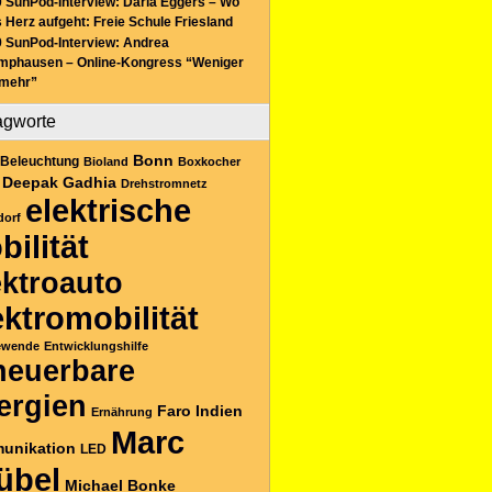
 SunPod-Interview: Daria Eggers – Wo
 Herz aufgeht: Freie Schule Friesland
 SunPod-Interview: Andrea
mphausen – Online-Kongress “Weniger
 mehr”
agworte
Bonn
Beleuchtung
Bioland
Boxkocher
Deepak Gadhia
Drehstromnetz
elektrische
dorf
bilität
ektroauto
ektromobilität
ewende
Entwicklungshilfe
neuerbare
ergien
Faro
Indien
Ernährung
Marc
unikation
LED
übel
Michael Bonke