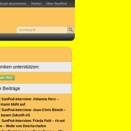
dcast abonnieren
Twitter
Über SunPod
r
nken unterstützen:
e Beiträge
 SunPod-Interview: Johanna Herz –
mann blüht auf
 SunPod-Interview: Jean-Chris Binetti –
 bauen Zukunft eG
 SunPod-Interview: Frieda Feld – rh:ool
n – Wolle von Deichschafen