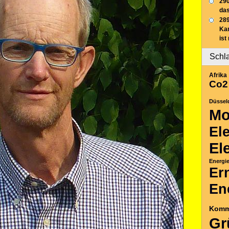
290
das
289
Ka
ist
Schl
Afrika
Co2
Düssel
Mo
El
El
Energi
Er
En
Komm
Gr