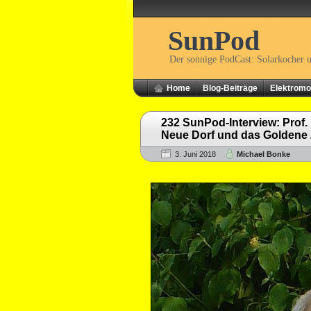
SunPod
Der sonnige PodCast: Solarkocher 
Home
Blog-Beiträge
Elektromob
232 SunPod-Interview: Prof. D
Neue Dorf und das Goldene Z
3. Juni 2018
Michael Bonke