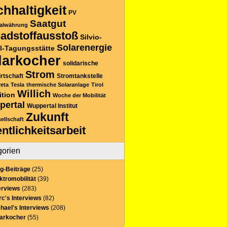
hhaltigkeit
PV
Saatgut
alwährung
adstoffausstoß
Silvio-
Solarenergie
l-Tagungsstätte
larkocher
solidarische
Strom
rtschaft
Stromtankstelle
reta
Tesla
thermische Solaranlage
Tirol
Willich
ition
Woche der Mobilität
pertal
Wuppertal Institut
Zukunft
sellschaft
entlichkeitsarbeit
gorien
g-Beiträge
(25)
ktromobilität
(39)
erviews
(283)
c's Interviews
(82)
hael's Interviews
(208)
larkocher
(55)