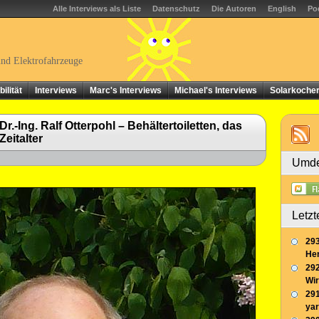
Alle Interviews als Liste
Datenschutz
Die Autoren
English
Po
und Elektrofahrzeuge
ilität
Interviews
Marc's Interviews
Michael's Interviews
Solarkoche
r.-Ing. Ralf Otterpohl – Behältertoiletten, das
eitalter
Umde
Letzt
293
Her
292
Wir
291
yar