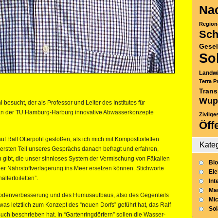
Nac
Region
Sch
Gesel
So
Landwi
Terra P
Trans
Wup
esucht, der als Professor und Leiter des Institutes für
an der TU Hamburg-Harburg innovative Abwasserkonzepte
Zivilge
Öff
uf Ralf Otterpohl gestoßen, als ich mich mit Komposttoiletten
Kate
 ersten Teil unseres Gesprächs danach befragt und erfahren,
 gibt, die unser sinnloses System der Vermischung von Fäkalien
Blo
r Nährstoffverlagerung ins Meer ersetzen können. Stichworte
Ele
ltertoiletten”.
Int
Mar
Bodenverbesserung und des Humusaufbaus, also des Gegenteils
Mic
 was letztlich zum Konzept des “neuen Dorfs” geführt hat, das Ralf
So
ch beschrieben hat. In “Gartenringdörfern” sollen die Wasser-