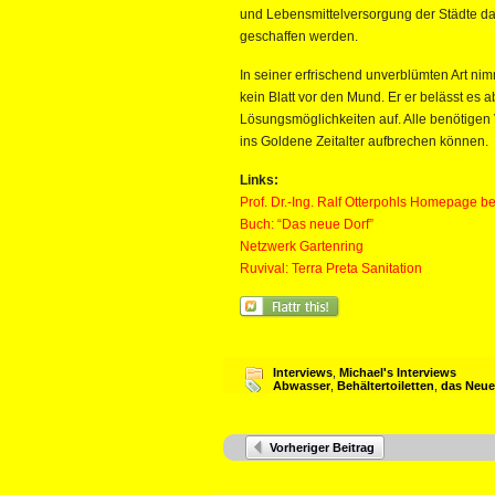
und Lebensmittelversorgung der Städte daue
geschaffen werden.
In seiner erfrischend unverblümten Art nim
kein Blatt vor den Mund. Er er belässt es a
Lösungsmöglichkeiten auf. Alle benötigen 
ins Goldene Zeitalter aufbrechen können.
Links:
Prof. Dr.-Ing. Ralf Otterpohls Homepage 
Buch: “Das neue Dorf”
Netzwerk Gartenring
Ruvival: Terra Preta Sanitation
Interviews
,
Michael's Interviews
Abwasser
,
Behältertoiletten
,
das Neue
Vorheriger Beitrag