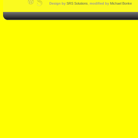
Design by
SRS Solutions
,
modified by
Michael Bonke