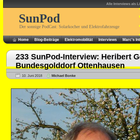
Alle Interviews als L
SunPod
Der sonnige PodCast: Solarkocher und Elektrofahrzeuge
Home
Blog-Beiträge
Elektromobilität
Interviews
Marc's In
233 SunPod-Interview: Heribert G
Bundesgolddorf Ottenhausen
10. Juni 2018
Michael Bonke