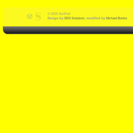
© 2026 SunPod
Design by
SRS Solutions
,
modified by
Michael Bonke