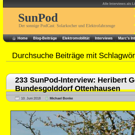
Alle Interviews als L
SunPod
Der sonnige PodCast: Solarkocher und Elektrofahrzeuge
Home
Blog-Beiträge
Elektromobilität
Interviews
Marc's In
Durchsuche Beiträge mit Schlagwö
233 SunPod-Interview: Heribert G
Bundesgolddorf Ottenhausen
10. Juni 2018
Michael Bonke