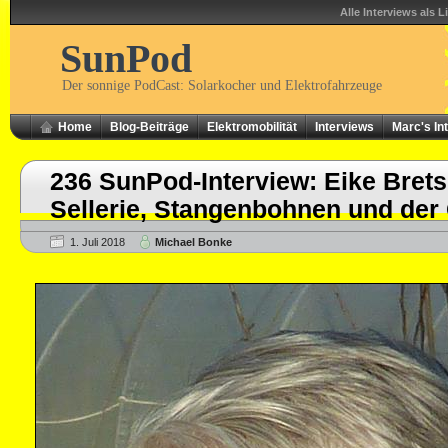
Alle Interviews als L
SunPod
Der sonnige PodCast: Solarkocher und Elektrofahrzeuge
Home
Blog-Beiträge
Elektromobilität
Interviews
Marc's In
236 SunPod-Interview: Eike Brets
Sellerie, Stangenbohnen und der 
1. Juli 2018
Michael Bonke