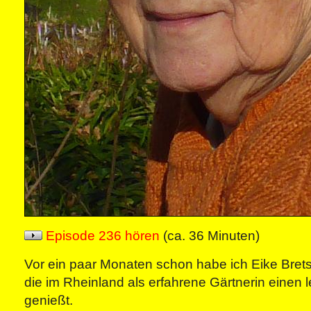
Episode 236 hören
(ca. 36 Minuten)
Vor ein paar Monaten schon habe ich Eike Bret
die im Rheinland als erfahrene Gärtnerin einen
genießt.