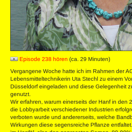
Episode 238 hören
(ca. 29 Minuten)
Vergangene Woche hatte ich im Rahmen der AG 
Lebensmitteltechnikerin Uta Stechl zu einem Vo
Düsseldorf eingeladen und diese Gelegenheit z
genutzt.
Wir erfahren, warum einerseits der Hanf in den 
die Lobbyarbeit verschiedener Industrien erfolgre
verboten wurde und andererseits, welche Bandbr
Wirkungen diese segensreiche Pflanze entfaltet