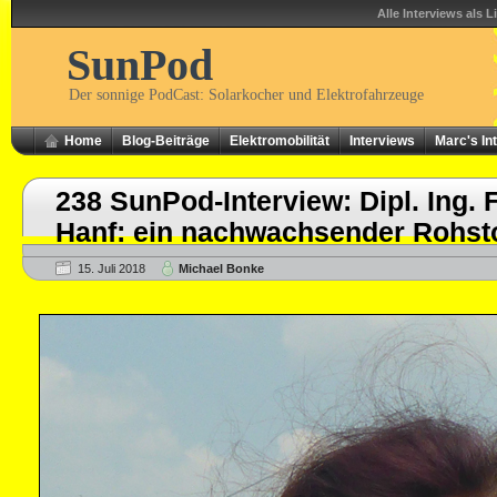
Alle Interviews als L
SunPod
Der sonnige PodCast: Solarkocher und Elektrofahrzeuge
Home
Blog-Beiträge
Elektromobilität
Interviews
Marc's In
238 SunPod-Interview: Dipl. Ing. 
Hanf: ein nachwachsender Rohsto
15. Juli 2018
Michael Bonke