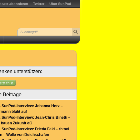
dcast abonnieren
Twitter
Über SunPod
r
nken unterstützen:
e Beiträge
 SunPod-Interview: Johanna Herz –
mann blüht auf
 SunPod-Interview: Jean-Chris Binetti –
 bauen Zukunft eG
 SunPod-Interview: Frieda Feld – rh:ool
n – Wolle von Deichschafen