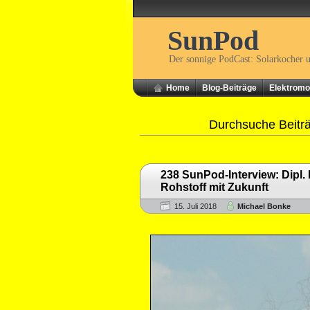
SunPod
Der sonnige PodCast: Solarkocher 
Home
Blog-Beiträge
Elektromob
Durchsuche Beitr
238 SunPod-Interview: Dipl.
Rohstoff mit Zukunft
15. Juli 2018
Michael Bonke