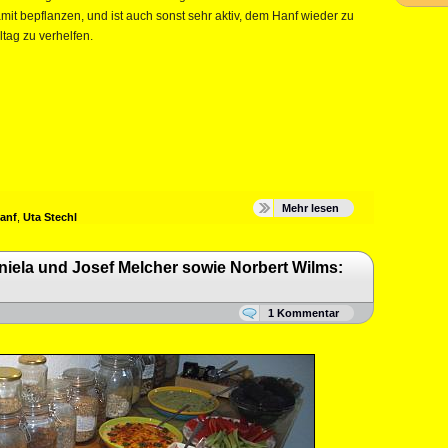
t bepflanzen, und ist auch sonst sehr aktiv, dem Hanf wieder zu
tag zu verhelfen.
Mehr lesen
anf
,
Uta Stechl
iela und Josef Melcher sowie Norbert Wilms:
1 Kommentar