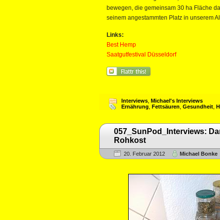
bewegen, die gemeinsam 30 ha Fläche dami
seinem angestammten Platz in unserem All
Links:
Best Hemp
Saatgutfestival Düsseldorf
Interviews
,
Michael's Interviews
Ernährung
,
Fettsäuren
,
Gesundheit
,
H
057_SunPod_Interviews: Dan
Rohkost
20. Februar 2012
Michael Bonke