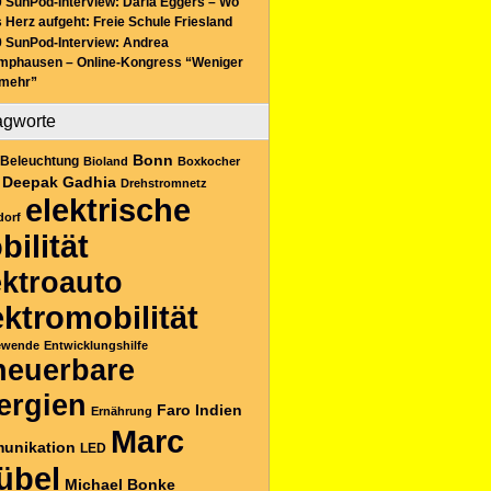
 SunPod-Interview: Daria Eggers – Wo
 Herz aufgeht: Freie Schule Friesland
 SunPod-Interview: Andrea
mphausen – Online-Kongress “Weniger
 mehr”
agworte
Bonn
Beleuchtung
Bioland
Boxkocher
Deepak Gadhia
Drehstromnetz
elektrische
dorf
bilität
ektroauto
ektromobilität
ewende
Entwicklungshilfe
neuerbare
ergien
Faro
Indien
Ernährung
Marc
unikation
LED
übel
Michael Bonke