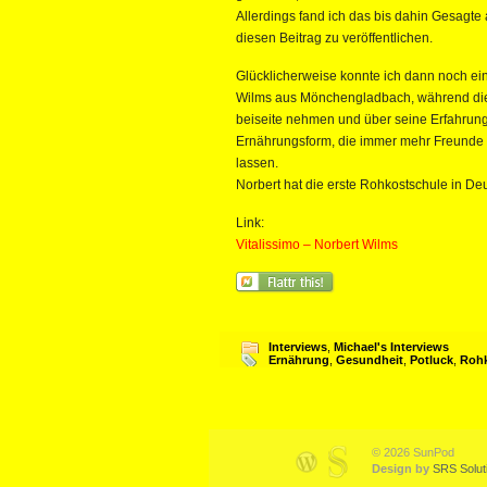
Allerdings fand ich das bis dahin Gesagt
diesen Beitrag zu veröffentlichen.
Glücklicherweise konnte ich dann noch ei
Wilms aus Mönchengladbach, während die
beiseite nehmen und über seine Erfahrung
Ernährungsform, die immer mehr Freunde f
lassen.
Norbert hat die erste Rohkostschule in De
Link:
Vitalissimo – Norbert Wilms
Interviews
,
Michael's Interviews
Ernährung
,
Gesundheit
,
Potluck
,
Roh
© 2026 SunPod
Design by
SRS Solut