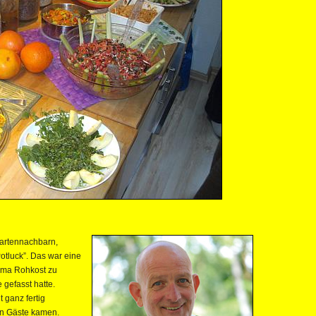
arten­nachbarn,
otluck”. Das war eine
ema Rohkost zu
 gefasst hatte.
 ganz fertig
en Gäste kamen.