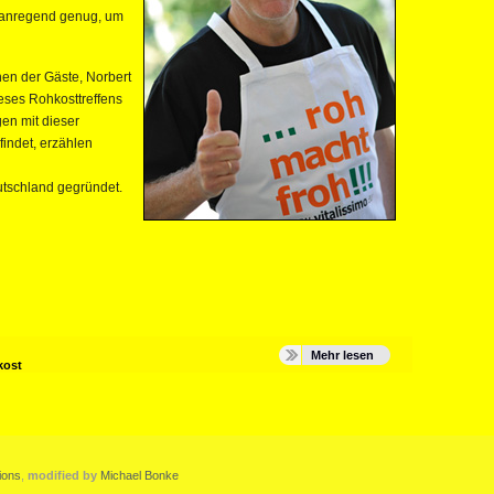
e anregend genug, um
nen der Gäste, Norbert
ses Rohkosttreffens
en mit dieser
indet, erzählen
utschland gegründet.
Mehr lesen
kost
ions
,
modified by
Michael Bonke