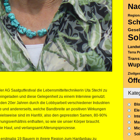
Nac
Region
Sch
Gesel
So
Landwi
Terra P
Trans
Wup
Zivilge
Öff
 AG Saatgutfestival die Lebensmitteltechnikerin Uta Stechl zu
Kate
eingeladen und diese Gelegenheit zu einem Interview genutzt.
n den 20er Jahren durch die Lobbyarbeit verschiedener Industrien
Blo
rde und andererseits, welche Bandbreite an positiven Wirkungen
Ele
spielsweise sind im Hanföl, also den gepressten Samen, 80-90%
Int
hungsverhältnis enthalten, so wie sie unser Körper braucht.
Mar
 die Haut, und verlangsamt Alterungsprozesse.
Mic
So
hr erstmalig 19 Bauern in ihrere Region zum Hanfanbau zu