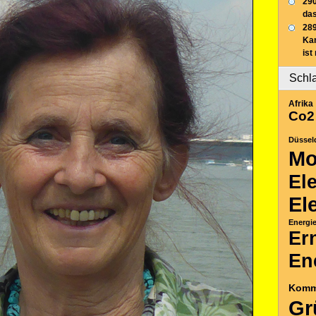
290
das
289
Ka
ist
Schl
Afrika
Co2
Düssel
Mo
El
El
Energi
Er
En
Komm
Gr