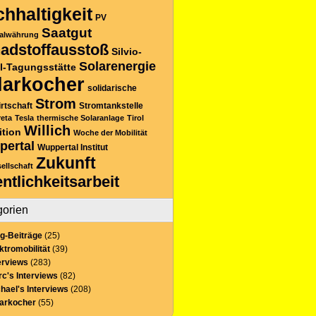
hhaltigkeit
PV
Saatgut
alwährung
adstoffausstoß
Silvio-
Solarenergie
l-Tagungsstätte
larkocher
solidarische
Strom
rtschaft
Stromtankstelle
reta
Tesla
thermische Solaranlage
Tirol
Willich
ition
Woche der Mobilität
pertal
Wuppertal Institut
Zukunft
sellschaft
entlichkeitsarbeit
gorien
g-Beiträge
(25)
ktromobilität
(39)
erviews
(283)
c's Interviews
(82)
hael's Interviews
(208)
larkocher
(55)