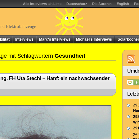
Alle Interviews als Liste
Datenschutz
Die Autoren
English
Po
und Elektrofahrzeuge
ilität
Interviews
Marc's Interviews
Michael's Interviews
Solarkoche
äge mit Schlagwörtern
Gesundheit
Umde
 Ing. FH Uta Stechl – Hanf: ein nachwachsender
Letzt
293
Her
292
Wir
291
yar