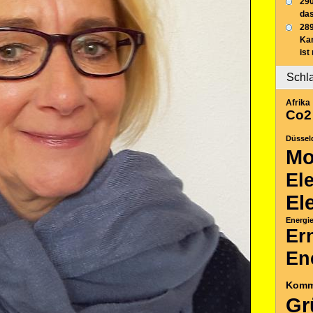
290
das
289
Ka
ist
Schl
Afrika
Co2
Düssel
Mo
El
El
Energi
Er
En
Komm
Gr