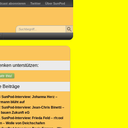
dcast abonnieren
Twitter
Über SunPod
r
nken unterstützen:
e Beiträge
 SunPod-Interview: Johanna Herz –
mann blüht auf
 SunPod-Interview: Jean-Chris Binetti –
 bauen Zukunft eG
 SunPod-Interview: Frieda Feld – rh:ool
n – Wolle von Deichschafen