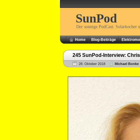
SunPod
Der sonnige PodCast: Solarkocher 
Home
Blog-Beiträge
Elektromob
245 SunPod-Interview: Christ
28. Oktober 2018
Michael Bonke