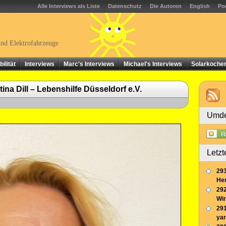
Alle Interviews als Liste
Datenschutz
Die Autoren
English
Po
und Elektrofahrzeuge
ilität
Interviews
Marc's Interviews
Michael's Interviews
Solarkoche
ina Dill – Lebenshilfe Düsseldorf e.V.
Umde
Letzt
293
Her
292
Wir
291
yar