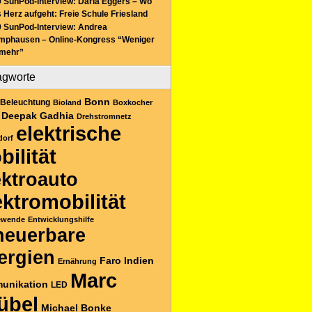
 SunPod-Interview: Daria Eggers – Wo
 Herz aufgeht: Freie Schule Friesland
 SunPod-Interview: Andrea
mphausen – Online-Kongress “Weniger
 mehr”
agworte
Bonn
Beleuchtung
Bioland
Boxkocher
Deepak Gadhia
Drehstromnetz
elektrische
dorf
bilität
ektroauto
ektromobilität
ewende
Entwicklungshilfe
neuerbare
ergien
Faro
Indien
Ernährung
Marc
unikation
LED
übel
Michael Bonke