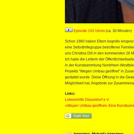
Episode 245 hören
(ca. 30 Minuten)
Schon 1960 haben Eltern kognitiv eingesc
eine Selbsthilfegruppe betroffener Familie
uns Christina Dill in den kommenden 28 Min
Ich habe die Leiterin der Öffentlichkeitsa
in der Kunstsammlung Nordrhein-Westfale
Projekts “Wegen Umbau geöffnet” in Zus
gestaltet wurde. Diese Öffnung in die Gesell
Möglichkeit hat, Angebote zur Zusammenarbe
Links:
Lebenshilfe Düsseldorf e.V.
»Wegen Umbau geöffnet« Eine Kunstsamm
Interviews
,
Michael's Interviews