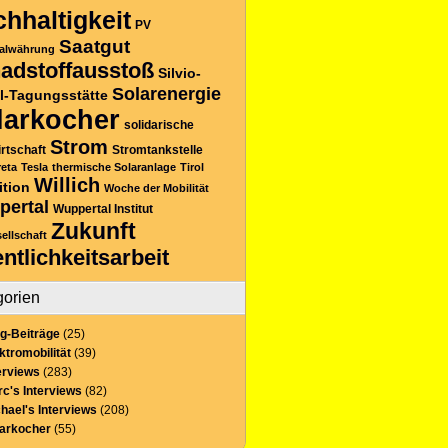
hhaltigkeit
PV
Saatgut
alwährung
adstoffausstoß
Silvio-
Solarenergie
l-Tagungsstätte
larkocher
solidarische
Strom
rtschaft
Stromtankstelle
reta
Tesla
thermische Solaranlage
Tirol
Willich
ition
Woche der Mobilität
pertal
Wuppertal Institut
Zukunft
sellschaft
entlichkeitsarbeit
gorien
g-Beiträge
(25)
ktromobilität
(39)
erviews
(283)
c's Interviews
(82)
hael's Interviews
(208)
larkocher
(55)