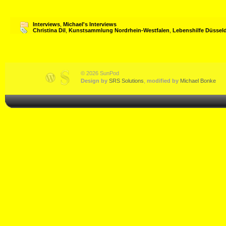
Interviews
,
Michael's Interviews
Christina Dil
,
Kunstsammlung Nordrhein-Westfalen
,
Lebenshilfe Düssel
© 2026 SunPod
Design by
SRS Solutions
,
modified by
Michael Bonke