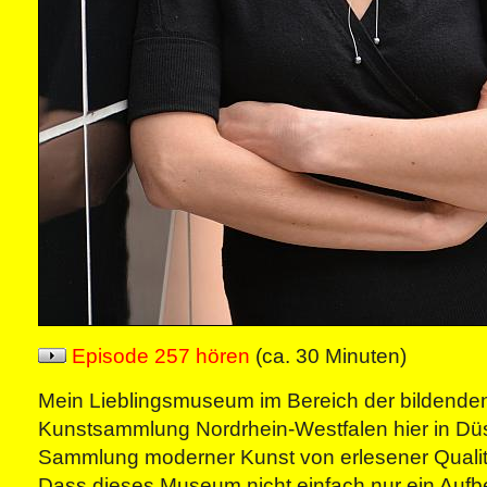
Episode 257 hören
(ca. 30 Minuten)
Mein Lieblingsmuseum im Bereich der bildenden 
Kunstsammlung Nordrhein-Westfalen hier in Düs
Sammlung moderner Kunst von erlesener Qualit
Dass dieses Museum nicht einfach nur ein Aufbe