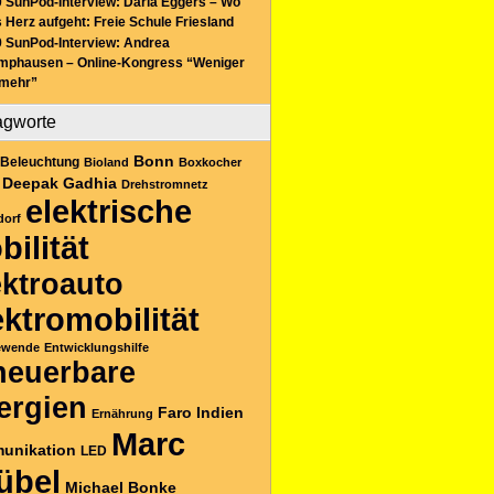
 SunPod-Interview: Daria Eggers – Wo
 Herz aufgeht: Freie Schule Friesland
 SunPod-Interview: Andrea
mphausen – Online-Kongress “Weniger
 mehr”
agworte
Bonn
Beleuchtung
Bioland
Boxkocher
Deepak Gadhia
Drehstromnetz
elektrische
dorf
bilität
ektroauto
ektromobilität
ewende
Entwicklungshilfe
neuerbare
ergien
Faro
Indien
Ernährung
Marc
unikation
LED
übel
Michael Bonke