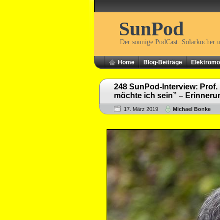
SunPod
Der sonnige PodCast: Solarkocher 
Home
Blog-Beiträge
Elektromob
248 SunPod-Interview: Prof. 
möchte ich sein” – Erinneru
17. März 2019
Michael Bonke