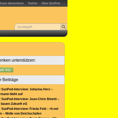
dcast abonnieren
Twitter
Über SunPod
r
nken unterstützen:
e Beiträge
 SunPod-Interview: Johanna Herz –
mann blüht auf
 SunPod-Interview: Jean-Chris Binetti –
 bauen Zukunft eG
 SunPod-Interview: Frieda Feld – rh:ool
n – Wolle von Deichschafen