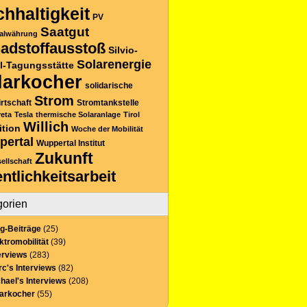
hhaltigkeit
PV
Saatgut
alwährung
adstoffausstoß
Silvio-
Solarenergie
l-Tagungsstätte
larkocher
solidarische
Strom
rtschaft
Stromtankstelle
reta
Tesla
thermische Solaranlage
Tirol
Willich
ition
Woche der Mobilität
pertal
Wuppertal Institut
Zukunft
sellschaft
entlichkeitsarbeit
gorien
g-Beiträge
(25)
ktromobilität
(39)
erviews
(283)
c's Interviews
(82)
hael's Interviews
(208)
larkocher
(55)