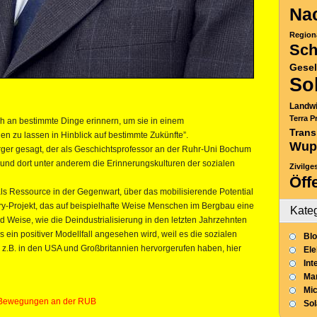
Nac
Region
Sch
Gesel
So
Landwi
Terra P
ich an bestimmte Dinge erinnern, um sie in einem
Trans
en zu lassen in Hinblick auf bestimmte Zukünfte”.
Wup
ger gesagt, der als Geschichtsprofessor an der Ruhr-Uni Bochum
t und dort unter anderem die Erinnerungskulturen der sozialen
Zivilge
Öff
als Ressource in der Gegenwart, über das mobilisierende Potential
tory-Projekt, das auf beispielhafte Weise Menschen im Bergbau eine
Kate
nd Weise, wie die Deindustrialisierung in den letzten Jahrzehnten
s ein positiver Modellfall angesehen wird, weil es die sozialen
Blo
 z.B. in den USA und Großbritannien hervorgerufen haben, hier
Ele
Int
Mar
Mic
iale Bewegungen an der RUB
So