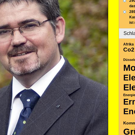
290
das
289
Ka
ist
Schl
Afrika
Co2
Düssel
Mo
El
El
Energi
Er
En
Komm
Gr