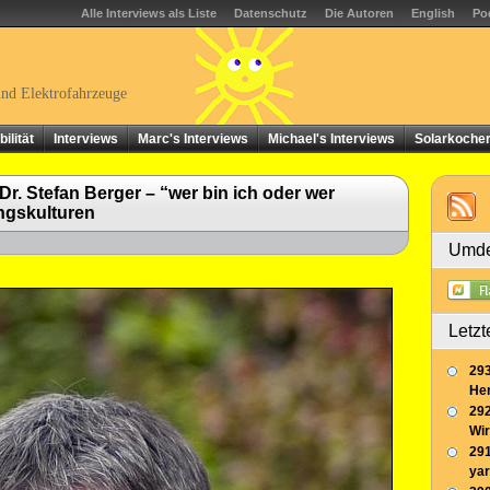
Alle Interviews als Liste
Datenschutz
Die Autoren
English
Po
und Elektrofahrzeuge
ilität
Interviews
Marc's Interviews
Michael's Interviews
Solarkoche
Dr. Stefan Berger – “wer bin ich oder wer
ngskulturen
Umde
Letzt
293
Her
292
Wir
291
yar