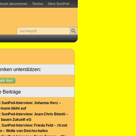
dcast abonnieren
Twitter
Über SunPod
r
nken unterstützen:
e Beiträge
 SunPod-Interview: Johanna Herz –
mann blüht auf
 SunPod-Interview: Jean-Chris Binetti –
 bauen Zukunft eG
 SunPod-Interview: Frieda Feld – rh:ool
n – Wolle von Deichschafen