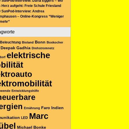
 SunPod-Interview: Daria Eggers – Wo
 Herz aufgeht: Freie Schule Friesland
 SunPod-Interview: Andrea
mphausen – Online-Kongress “Weniger
 mehr”
agworte
Bonn
Beleuchtung
Bioland
Boxkocher
Deepak Gadhia
Drehstromnetz
elektrische
dorf
bilität
ektroauto
ektromobilität
ewende
Entwicklungshilfe
neuerbare
ergien
Faro
Indien
Ernährung
Marc
unikation
LED
übel
Michael Bonke