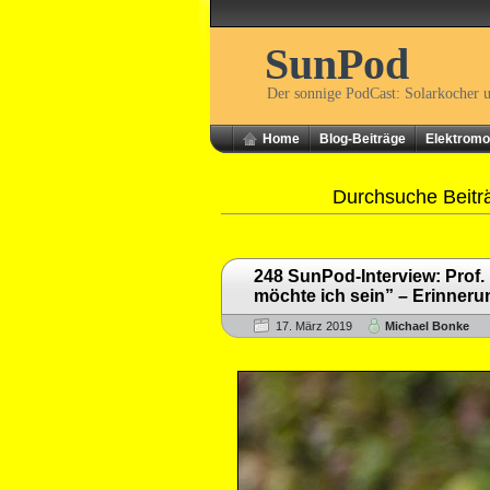
SunPod
Der sonnige PodCast: Solarkocher 
Home
Blog-Beiträge
Elektromob
Durchsuche Beitr
248 SunPod-Interview: Prof. 
möchte ich sein” – Erinneru
17. März 2019
Michael Bonke