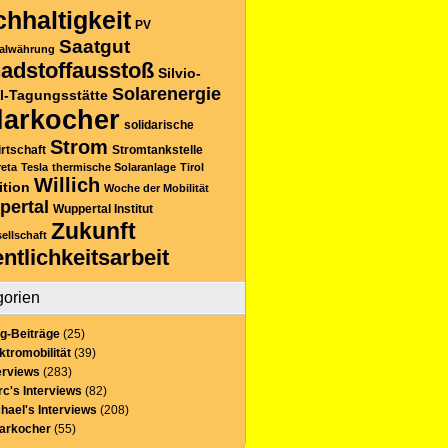
hhaltigkeit
PV
Saatgut
alwährung
adstoffausstoß
Silvio-
Solarenergie
l-Tagungsstätte
larkocher
solidarische
Strom
rtschaft
Stromtankstelle
reta
Tesla
thermische Solaranlage
Tirol
Willich
ition
Woche der Mobilität
pertal
Wuppertal Institut
Zukunft
sellschaft
entlichkeitsarbeit
gorien
g-Beiträge
(25)
ktromobilität
(39)
erviews
(283)
c's Interviews
(82)
hael's Interviews
(208)
larkocher
(55)