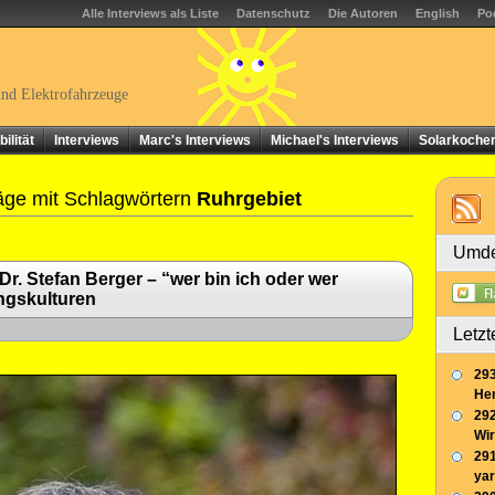
Alle Interviews als Liste
Datenschutz
Die Autoren
English
Po
und Elektrofahrzeuge
ilität
Interviews
Marc's Interviews
Michael's Interviews
Solarkoche
äge mit Schlagwörtern
Ruhrgebiet
Umde
Dr. Stefan Berger – “wer bin ich oder wer
ngskulturen
Letzt
293
Her
292
Wir
291
yar