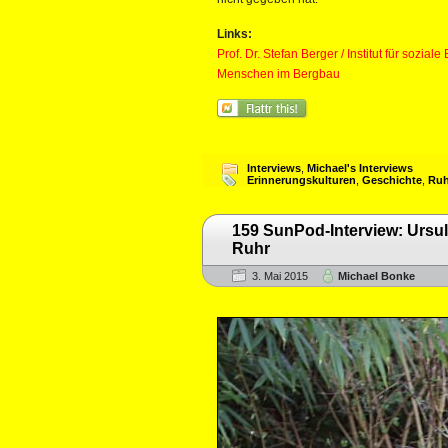
Links:
Prof. Dr. Stefan Berger / Institut für soz
Menschen im Bergbau
Interviews
,
Michael's Interviews
Erinnerungskulturen
,
Geschichte
,
Ruh
159 SunPod-Interview: Ursu
Ruhr
3. Mai 2015
Michael Bonke