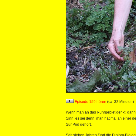
Episode 159 hören
(ca. 32 Minuten)
Wenn man an das Ruhrgebiet denkt, dann 
Sinn, es sei denn, man hat mal an einer 
SunPod gehört.
Seit sieben Jahren führt die Diplom-Biolo