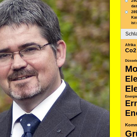
290
das
289
Ka
ist
Schl
Afrika
Co2
Düssel
Mo
El
El
Energi
Er
En
Komm
Gr