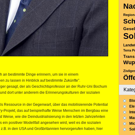
Nac
Region
Sch
Gesel
So
Landwi
Terra P
Trans
Wup
Zivilge
ich an bestimmte Dinge erinnern, um sie in einem
Öff
en zu lassen in Hinblick auf bestimmte Zukünfte”.
ger gesagt, der als Geschichtsprofessor an der Ruhr-Uni Bochum
Kate
t und dort unter anderem die Erinnerungskulturen der sozialen
Blo
als Ressource in der Gegenwart, über das mobilisierende Potential
Ele
tory-Projekt, das auf beispielhafte Weise Menschen im Bergbau eine
Int
nd Weise, wie die Deindustrialisierung in den letzten Jahrzehnten
Mar
s ein positiver Modellfall angesehen wird, weil es die sozialen
Mic
 z.B. in den USA und Großbritannien hervorgerufen haben, hier
So