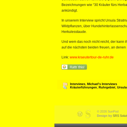
Bezeichnungen wie “30 Kräuter fürs Herbar
ankündigt.
In unserem Interview spricht Ursula Strat
Wildpflanzen, über Hundehinterlassenscha
Herkulesstaude.
Und wem das noch nicht reicht, der kann ihr
auf die nächsten beiden freuen, an denen 
Link:
www.kraeutertour-de-ruhr.de
Interviews
,
Michael's Interviews
Kräuterführungen
,
Ruhrgebiet
,
Ursula
© 2026 SunPod
Design by
SRS Solut