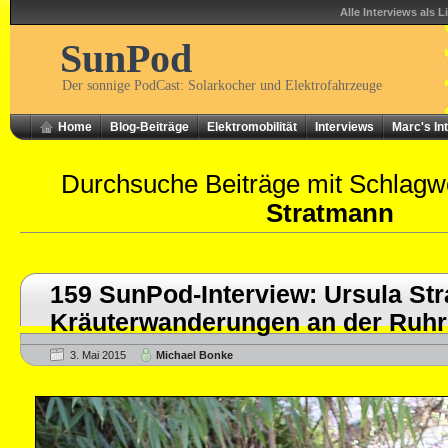
Alle Interviews als L
SunPod
Der sonnige PodCast: Solarkocher und Elektrofahrzeuge
Home
Blog-Beiträge
Elektromobilität
Interviews
Marc's In
Durchsuche Beiträge mit Schlagw
Stratmann
159 SunPod-Interview: Ursula St
Kräuterwanderungen an der Ruhr
3. Mai 2015
Michael Bonke