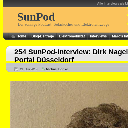
Alle Interviews als L
SunPod
Der sonnige PodCast: Solarkocher und Elektrofahrzeuge
Home
Blog-Beiträge
Elektromobilität
Interviews
Marc's In
254 SunPod-Interview: Dirk Nage
Portal Düsseldorf
21. Juli 2019
Michael Bonke