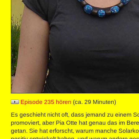
Episode 235 hören
(ca. 29 Minuten)
Es geschieht nicht oft, dass jemand zu einem 
promoviert, aber Pia Otte hat genau das im Bere
getan. Sie hat erforscht, warum manche Solarko
positiv entwickelt haben, und warum andere gesc