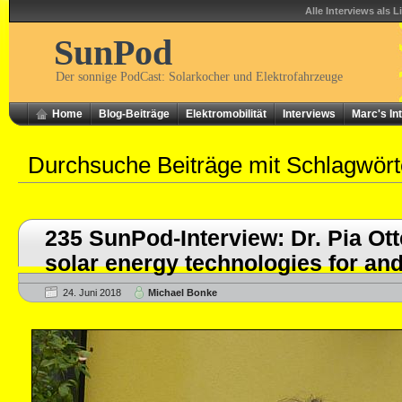
Alle Interviews als L
SunPod
Der sonnige PodCast: Solarkocher und Elektrofahrzeuge
Home
Blog-Beiträge
Elektromobilität
Interviews
Marc's In
Durchsuche Beiträge mit Schlagwör
235 SunPod-Interview: Dr. Pia Ot
solar energy technologies for an
24. Juni 2018
Michael Bonke