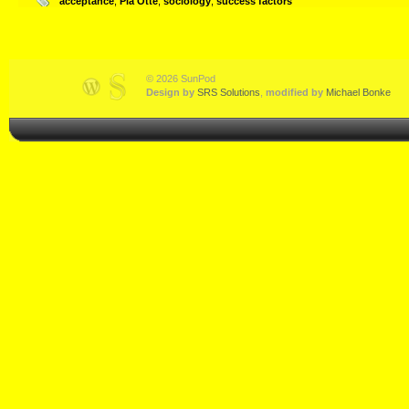
acceptance
,
Pia Otte
,
sociology
,
success factors
© 2026 SunPod
Design by
SRS Solutions
,
modified by
Michael Bonke