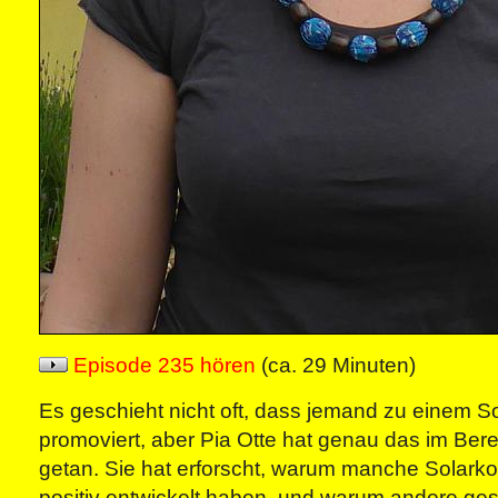
Episode 235 hören
(ca. 29 Minuten)
Es geschieht nicht oft, dass jemand zu einem 
promoviert, aber Pia Otte hat genau das im Bere
getan. Sie hat erforscht, warum manche Solarko
positiv entwickelt haben, und warum andere gesc