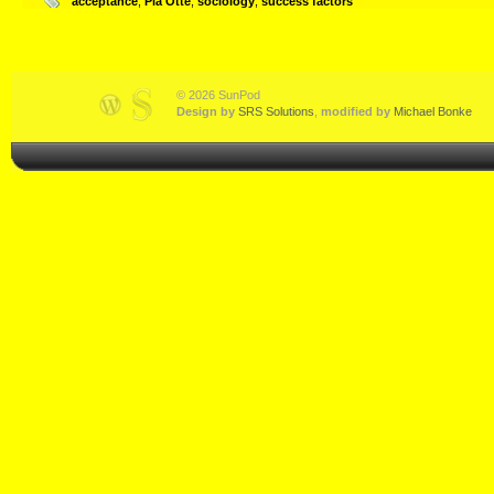
acceptance
,
Pia Otte
,
sociology
,
success factors
© 2026 SunPod
Design by
SRS Solutions
,
modified by
Michael Bonke