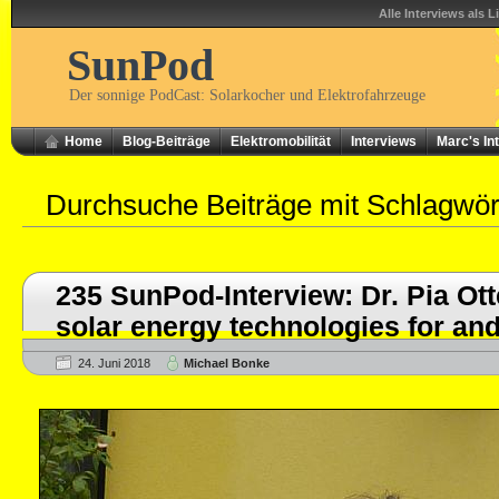
Alle Interviews als L
SunPod
Der sonnige PodCast: Solarkocher und Elektrofahrzeuge
Home
Blog-Beiträge
Elektromobilität
Interviews
Marc's In
Durchsuche Beiträge mit Schlagwö
235 SunPod-Interview: Dr. Pia Ot
solar energy technologies for an
24. Juni 2018
Michael Bonke