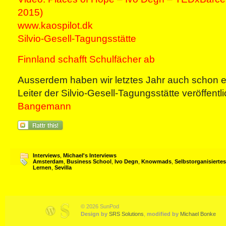
2015)
www.kaospilot.dk
Silvio-Gesell-Tagungsstätte
Finnland schafft Schulfächer ab
Ausserdem haben wir letztes Jahr auch schon e
Leiter der Silvio-Gesell-Tagungsstätte veröffentli
Bangemann
Interviews
,
Michael's Interviews
Amsterdam
,
Business School
,
Ivo Degn
,
Knowmads
,
Selbstorganisiertes
Lernen
,
Sevilla
© 2026 SunPod
Design by
SRS Solutions
,
modified by
Michael Bonke