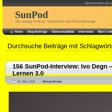
Alle Interviews als L
SunPod
Der sonnige PodCast: Solarkocher und Elektrofahrzeuge
Home
Blog-Beiträge
Elektromobilität
Interviews
Marc's In
Durchsuche Beiträge mit Schlagwör
156 SunPod-Interview: Ivo Degn
Lernen 3.0
29. März 2015
Michael Bonke