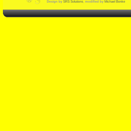
Design by
SRS Solutions
,
modified by
Michael Bonke