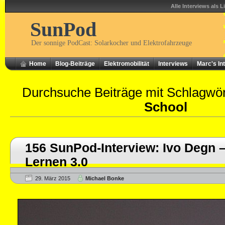
Alle Interviews als L
SunPod
Der sonnige PodCast: Solarkocher und Elektrofahrzeuge
Home
Blog-Beiträge
Elektromobilität
Interviews
Marc's In
Durchsuche Beiträge mit Schlagwö
School
156 SunPod-Interview: Ivo Degn
Lernen 3.0
29. März 2015
Michael Bonke