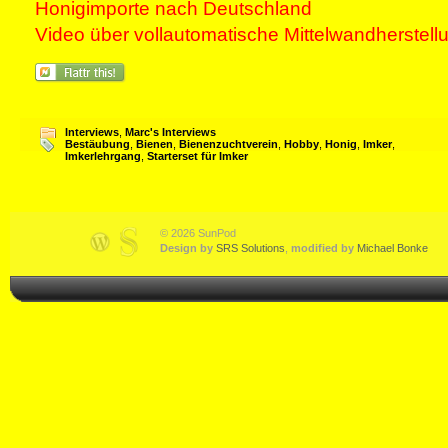
Honigimporte nach Deutschland
Video über vollautomatische Mittelwandherstell
Interviews
,
Marc's Interviews
Bestäubung
,
Bienen
,
Bienenzuchtverein
,
Hobby
,
Honig
,
Imker
,
Imkerlehrgang
,
Starterset für Imker
© 2026 SunPod
Design by
SRS Solutions
,
modified by
Michael Bonke