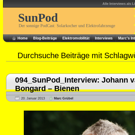
Alle Interviews als L
SunPod
Der sonnige PodCast: Solarkocher und Elektrofahrzeuge
Home
Blog-Beiträge
Elektromobilität
Interviews
Marc's In
Durchsuche Beiträge mit Schlagw
094_SunPod_Interview: Johann v
Bongard – Bienen
20. Januar 2013
Marc Grübel