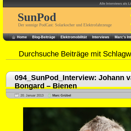
Alle Interviews als L
SunPod
Der sonnige PodCast: Solarkocher und Elektrofahrzeuge
Home
Blog-Beiträge
Elektromobilität
Interviews
Marc's In
Durchsuche Beiträge mit Schlag
094_SunPod_Interview: Johann v
Bongard – Bienen
20. Januar 2013
Marc Grübel