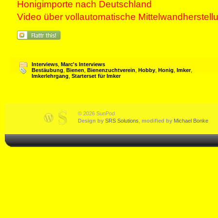
Honigimporte nach Deutschland
Video über vollautomatische Mittelwandherstell
Interviews
,
Marc's Interviews
Bestäubung
,
Bienen
,
Bienenzuchtverein
,
Hobby
,
Honig
,
Imker
,
Imkerlehrgang
,
Starterset für Imker
© 2026 SunPod
Design by
SRS Solutions
,
modified by
Michael Bonke