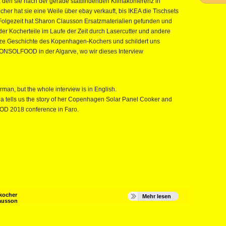
 den sie nach der gerade stattfindenden Klimakonferenz in
r hat sie eine Weile über ebay verkauft, bis IKEA die Tischsets
Folgezeit hat Sharon Clausson Ersatzmaterialien gefunden und
der Kocherteile im Laufe der Zeit durch Lasercutter und andere
nze Geschichte des Kopenhagen-Kochers und schildert uns
ONSOLFOOD in der Algarve, wo wir dieses Interview
:
rman, but the whole interview is in English.
a tells us the story of her Copenhagen Solar Panel Cooker and
OD 2018 conference in Faro.
kocher
Mehr lesen
ausson