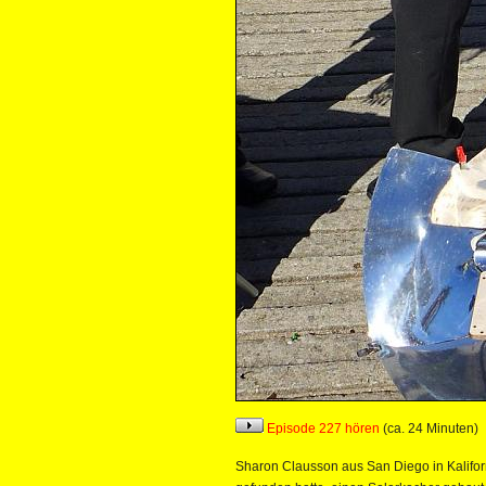
Episode 227 hören
(ca. 24 Minuten)
Sharon Clausson aus San Diego in Kaliforn