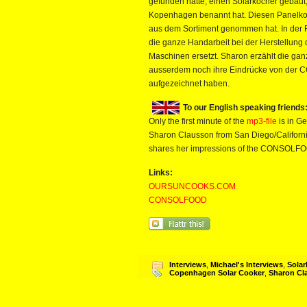
gefunden hatte, einen Solarkocher gebaut,
Kopenhagen benannt hat. Diesen Panelkoche
aus dem Sortiment genommen hat. In der 
die ganze Handarbeit bei der Herstellung 
Maschinen ersetzt. Sharon erzählt die ga
ausserdem noch ihre Eindrücke von der C
aufgezeichnet haben.
To our English speaking friends
Only the first minute of the
mp3-file
is in Ge
Sharon Clausson from San Diego/Californi
shares her impressions of the CONSOLFO
Links:
OURSUNCOOKS.COM
CONSOLFOOD
Interviews
,
Michael's Interviews
,
Solar
Copenhagen Solar Cooker
,
Sharon Cl