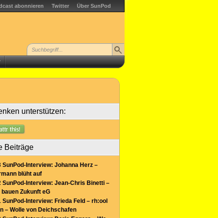
dcast abonnieren
Twitter
Über SunPod
r
nken unterstützen:
e Beiträge
 SunPod-Interview: Johanna Herz –
mann blüht auf
 SunPod-Interview: Jean-Chris Binetti –
 bauen Zukunft eG
 SunPod-Interview: Frieda Feld – rh:ool
n – Wolle von Deichschafen