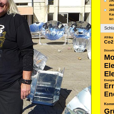
290
das
289
Ka
ist
Schl
Afrika
Co2
Düssel
Mo
El
El
Energi
Er
En
Komm
Gr