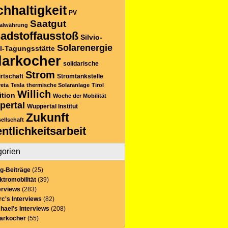
hhaltigkeit
PV
Saatgut
alwährung
adstoffausstoß
Silvio-
Solarenergie
l-Tagungsstätte
larkocher
solidarische
Strom
rtschaft
Stromtankstelle
reta
Tesla
thermische Solaranlage
Tirol
Willich
ition
Woche der Mobilität
pertal
Wuppertal Institut
Zukunft
sellschaft
entlichkeitsarbeit
gorien
g-Beiträge
(25)
ktromobilität
(39)
erviews
(283)
c's Interviews
(82)
hael's Interviews
(208)
larkocher
(55)