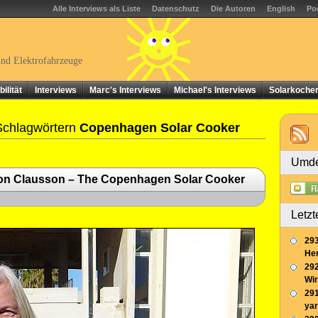
Alle Interviews als Liste
Datenschutz
Die Autoren
English
Po
und Elektrofahrzeuge
ilität
Interviews
Marc's Interviews
Michael's Interviews
Solarkoche
Schlagwörtern
Copenhagen Solar Cooker
Umde
ron Clausson – The Copenhagen Solar Cooker
Letzt
293
Her
292
Wir
291
yar