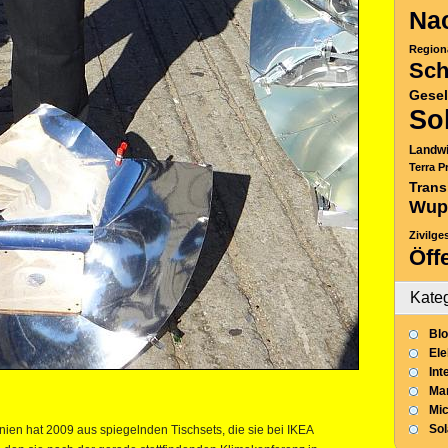
Nac
Region
Sch
Gesel
So
Landwi
Terra P
Trans
Wup
Zivilge
Öff
Kate
Blo
Ele
Int
Mar
Mic
So
ien hat 2009 aus spiegelnden Tischsets, die sie bei IKEA