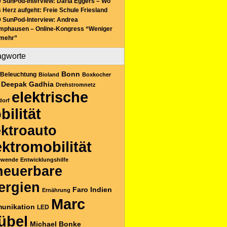
 SunPod-Interview: Daria Eggers – Wo
 Herz aufgeht: Freie Schule Friesland
 SunPod-Interview: Andrea
mphausen – Online-Kongress “Weniger
 mehr”
agworte
Bonn
Beleuchtung
Bioland
Boxkocher
Deepak Gadhia
Drehstromnetz
elektrische
dorf
bilität
ektroauto
ektromobilität
ewende
Entwicklungshilfe
neuerbare
ergien
Faro
Indien
Ernährung
Marc
unikation
LED
übel
Michael Bonke