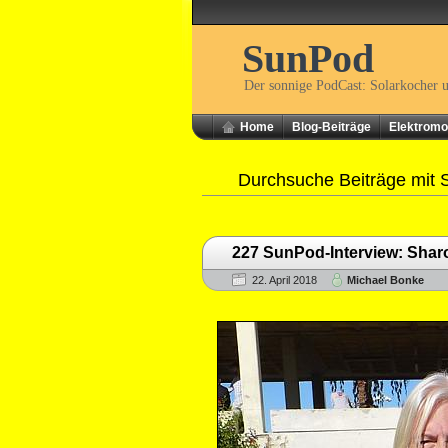
SunPod
Der sonnige PodCast: Solarkocher 
Home
Blog-Beiträge
Elektromob
Durchsuche Beiträge mit 
227 SunPod-Interview: Sha
22. April 2018
Michael Bonke