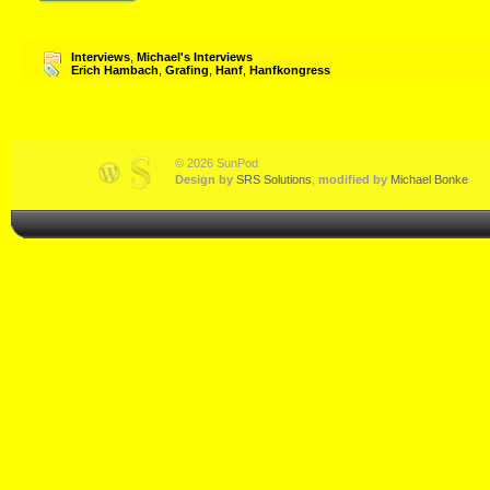
Interviews
,
Michael's Interviews
Erich Hambach
,
Grafing
,
Hanf
,
Hanfkongress
© 2026 SunPod
Design by
SRS Solutions
,
modified by
Michael Bonke