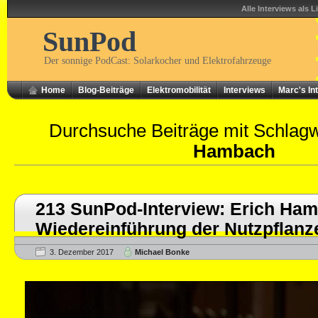
Alle Interviews als L
SunPod
Der sonnige PodCast: Solarkocher und Elektrofahrzeuge
Home
Blog-Beiträge
Elektromobilität
Interviews
Marc's In
Durchsuche Beiträge mit Schlag
Hambach
213 SunPod-Interview: Erich Ha
Wiedereinführung der Nutzpflanz
3. Dezember 2017
Michael Bonke