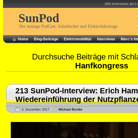
Alle Interviews als L
SunPod
Der sonnige PodCast: Solarkocher und Elektrofahrzeuge
Home
Blog-Beiträge
Elektromobilität
Interviews
Marc's In
Durchsuche Beiträge mit Schl
Hanfkongress
213 SunPod-Interview: Erich Ha
Wiedereinführung der Nutzpflanz
3. Dezember 2017
Michael Bonke