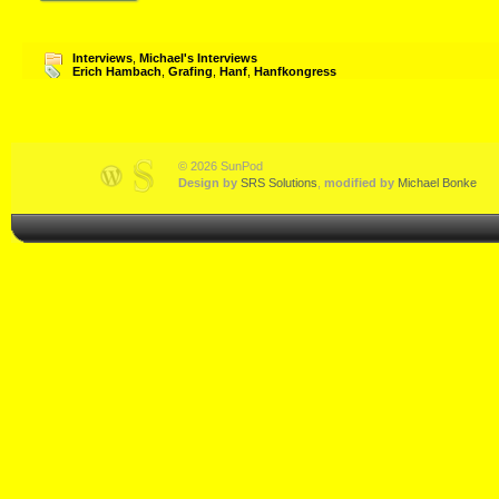
Interviews
,
Michael's Interviews
Erich Hambach
,
Grafing
,
Hanf
,
Hanfkongress
© 2026 SunPod
Design by
SRS Solutions
,
modified by
Michael Bonke