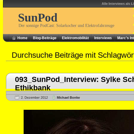
Alle Interviews als L
SunPod
Der sonnige PodCast: Solarkocher und Elektrofahrzeuge
Home
Blog-Beiträge
Elektromobilität
Interviews
Marc's In
Durchsuche Beiträge mit Schlagwö
093_SunPod_Interview: Sylke Sc
Ethikbank
2. Dezember 2012
Michael Bonke