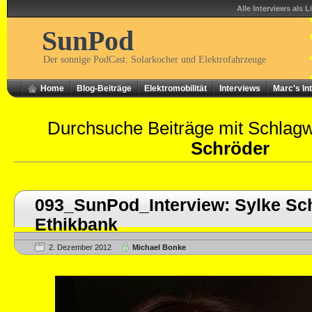
Alle Interviews als L
SunPod
Der sonnige PodCast: Solarkocher und Elektrofahrzeuge
Home
Blog-Beiträge
Elektromobilität
Interviews
Marc's In
Durchsuche Beiträge mit Schlag
Schröder
093_SunPod_Interview: Sylke Sc
Ethikbank
2. Dezember 2012
Michael Bonke